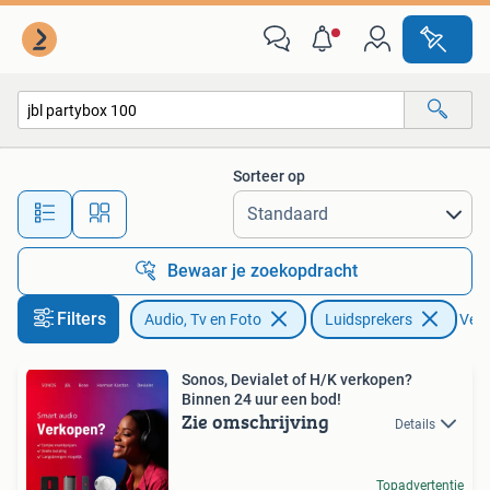
Luidsprekers
Sorteer op
Alle afstanden…
Bewaar je zoekopdracht
Filters
Audio, Tv en Foto
Luidsprekers
Verw
Sonos, Devialet of H/K verkopen?
Binnen 24 uur een bod!
Zie omschrijving
Details
Topadvertentie