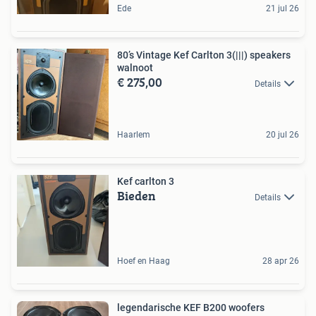
Ede
21 jul 26
80’s Vintage Kef Carlton 3(|||) speakers
walnoot
€ 275,00
Details
Haarlem
20 jul 26
Kef carlton 3
Bieden
Details
Hoef en Haag
28 apr 26
legendarische KEF B200 woofers