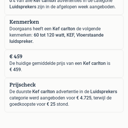
0%
van alle
Kef carlton
advertenties in de categorie
Luidsprekers
zijn in de afgelopen week aangeboden.
Kenmerken
Doorgaans heeft een
Kef carlton
de volgende
kenmerken:
60 tot 120 watt, KEF, Vloerstaande
luidspreker.
€ 459
De huidige gemiddelde prijs van een
Kef carlton
is
€ 459
.
Prijscheck
De duurste
Kef carlton
advertentie in de
Luidsprekers
categorie werd aangeboden voor
€ 4.725
, terwijl de
goedkoopste voor
€ 25
stond.