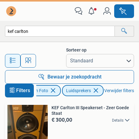
Luidsprekers
Sorteer op
Alle afstanden…
Bewaar je zoekopdracht
Filters
Audio, Tv en Foto
Luidsprekers
Verwijder filters
KEF Carlton III Speakerset - Zeer Goede
Staat
€ 300,00
Details