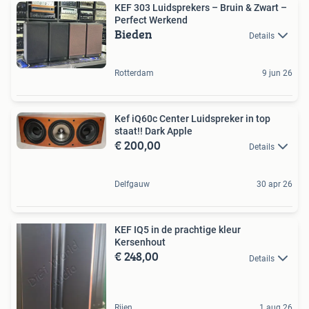
KEF 303 Luidsprekers – Bruin & Zwart –
Perfect Werkend
Bieden
Details
Rotterdam
9 jun 26
Kef iQ60c Center Luidspreker in top
staat!! Dark Apple
€ 200,00
Details
Delfgauw
30 apr 26
KEF IQ5 in de prachtige kleur
Kersenhout
€ 248,00
Details
Rijen
1 aug 26