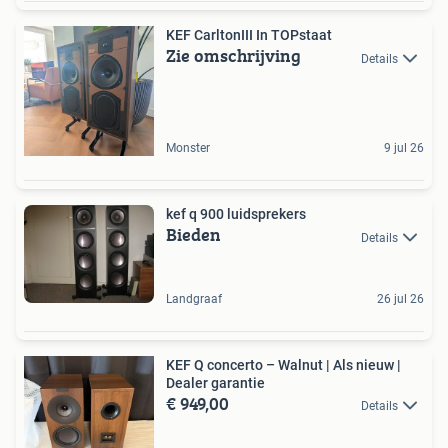
KEF CarltonIII In TOPstaat
Zie omschrijving
Details
Monster
9 jul 26
kef q 900 luidsprekers
Bieden
Details
Landgraaf
26 jul 26
KEF Q concerto – Walnut | Als nieuw |
Dealer garantie
€ 949,00
Details