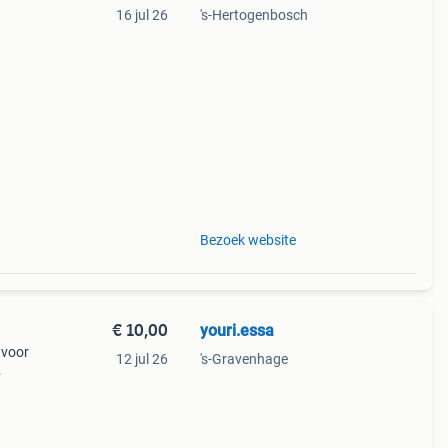
16 jul 26
's-Hertogenbosch
lt
Bezoek website
€ 10,00
youri.essa
 voor
12 jul 26
's-Gravenhage
 en
t voo