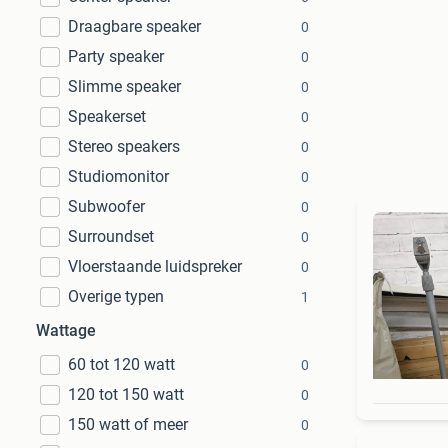
Draagbare speaker
0
Party speaker
0
Slimme speaker
0
Speakerset
0
Stereo speakers
0
Studiomonitor
0
Subwoofer
0
Surroundset
0
Vloerstaande luidspreker
0
Overige typen
1
Wattage
60 tot 120 watt
0
120 tot 150 watt
0
150 watt of meer
0