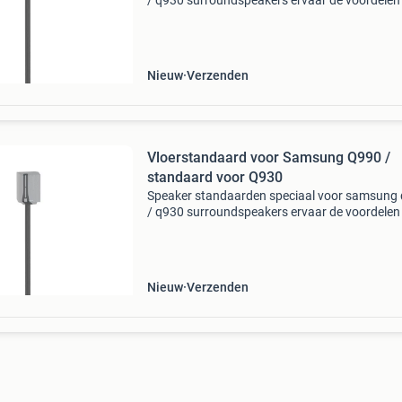
/ q930 surroundspeakers ervaar de voordelen
een vloerstandaard. Deze plaats je waar jij wilt
zonder boorgaten in de muur en kabels om we
werken.
Nieuw
Verzenden
Vloerstandaard voor Samsung Q990 /
standaard voor Q930
Speaker standaarden speciaal voor samsung
/ q930 surroundspeakers ervaar de voordelen
een vloerstandaard. Deze plaats je waar jij wilt
zonder boorgaten in de muur en kabels om we
werken.
Nieuw
Verzenden