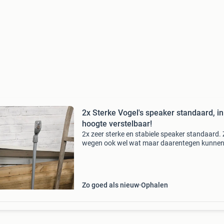
2x Sterke Vogel's speaker standaard, in
hoogte verstelbaar!
2x zeer sterke en stabiele speaker standaard. 
wegen ook wel wat maar daarentegen kunnen
wat zwaardere versies eraan. Heb nu zelf dez
standaard met samsung swa 9500 surrounds
eraan en werkt g
Zo goed als nieuw
Ophalen