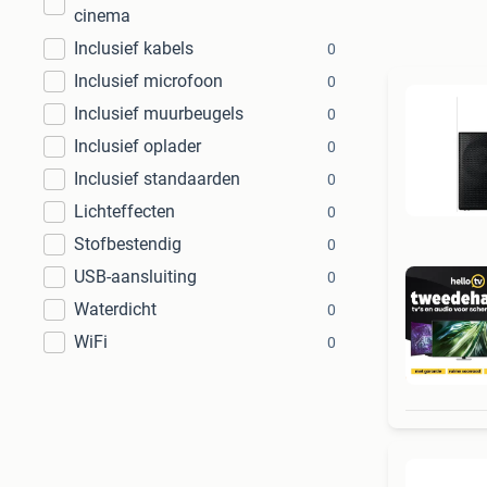
cinema
Inclusief kabels
0
Inclusief microfoon
0
Inclusief muurbeugels
0
Inclusief oplader
0
Inclusief standaarden
0
Lichteffecten
0
Stofbestendig
0
USB-aansluiting
0
Waterdicht
0
WiFi
0
1