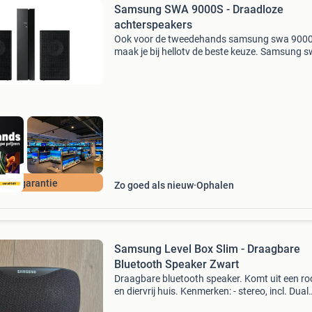
Samsung SWA 9000S - Draadloze
achterspeakers
Ook voor de tweedehands samsung swa 900
maak je bij hellotv de beste keuze. Samsung 
9000s - draadloze achterspeakers beschrijvin
samsung swa 9000s is een set draadloze
achterluidsprekers die ex
 jaar garantie
Zo goed als nieuw
Ophalen
Samsung Level Box Slim - Draagbare
Bluetooth Speaker Zwart
Draagbare bluetooth speaker. Komt uit een ro
en diervrij huis. Kenmerken: - stereo, incl. Dual
sound - bruikbaar als powerbank (2600 mah),