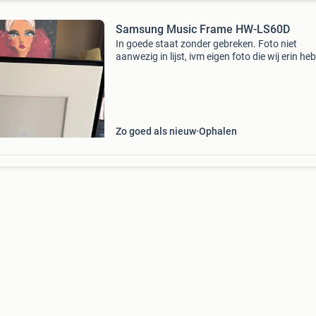
Samsung Music Frame HW-LS60D
In goede staat zonder gebreken. Foto niet
aanwezig in lijst, ivm eigen foto die wij erin he
gedaan. Hangbeugel erbij om hem op te kunn
hangen aan de muur. Standaard niet aanwezi
Met de samsung
Zo goed als nieuw
Ophalen