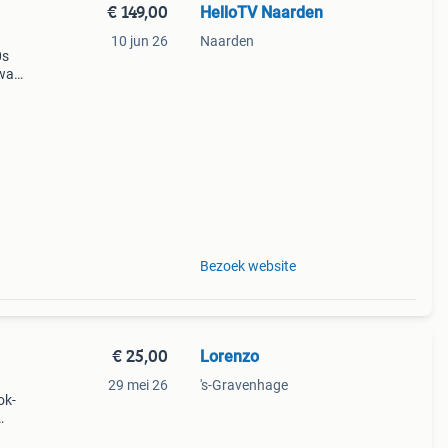
€ 149,00
HelloTV Naarden
10 jun 26
Naarden
0s
swa
g
Bezoek website
€ 25,00
Lorenzo
29 mei 26
's-Gravenhage
ok-