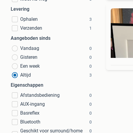
Levering
Ophalen
3
Verzenden
1
Aangeboden sinds
Vandaag
0
Gisteren
0
Een week
0
Altijd
3
Eigenschappen
Afstandsbediening
0
AUX-ingang
0
Basreflex
0
Bluetooth
0
Geschikt voor surround/home
0