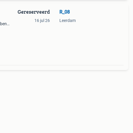
Gereserveerd
R_08
16 jul 26
Leerdam
bben
en
g.