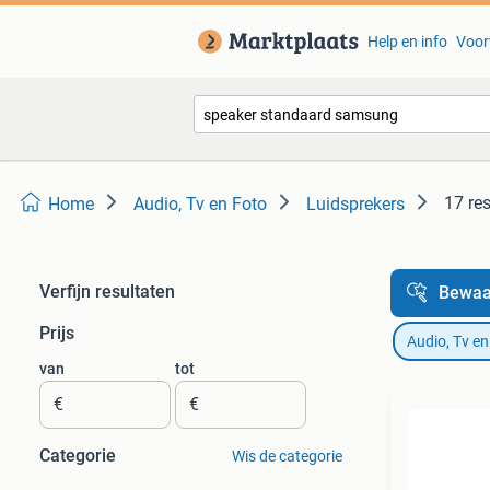
Help en info
Voor
17 re
Home
Audio, Tv en Foto
Luidsprekers
Verfijn resultaten
Bewaa
Prijs
Audio, Tv en
van
tot
€
€
Categorie
Wis de categorie