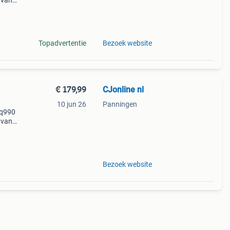
 van
,
g te
Topadvertentie
Bezoek website
€ 179,99
CJonline nl
10 jun 26
Panningen
 q990
 van
,
g te
Bezoek website