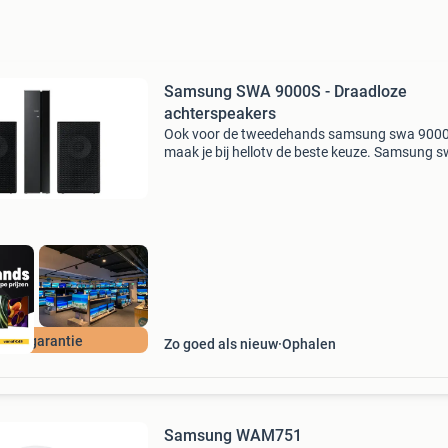
Samsung SWA 9000S - Draadloze
achterspeakers
Ook voor de tweedehands samsung swa 900
maak je bij hellotv de beste keuze. Samsung 
9000s - draadloze achterspeakers beschrijvin
samsung swa 9000s is een set draadloze
achterluidsprekers die ex
 jaar garantie
Zo goed als nieuw
Ophalen
Samsung WAM751