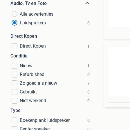
Audio, Tv en Foto
Alle advertenties
Luidsprekers
8
Direct Kopen
Direct Kopen
1
Conditie
Nieuw
1
Refurbished
0
Zo goed als nieuw
7
Gebruikt
0
Niet werkend
0
Type
Boekenplank luidspreker
0
Center speaker
0