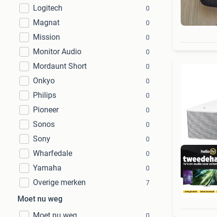
Logitech
0
Magnat
0
Mission
0
Monitor Audio
0
Mordaunt Short
0
Onkyo
0
Philips
0
Pioneer
0
Sonos
0
Sony
0
Wharfedale
0
Yamaha
0
Overige merken
7
1
Moet nu weg
Moet nu weg
0