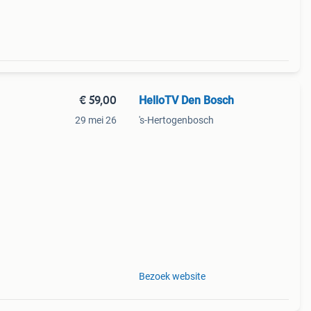
7) -
€ 59,00
HelloTV Den Bosch
29 mei 26
's-Hertogenbosch
trak
Bezoek website