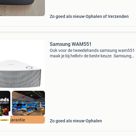
handig voor noodpakket - waterbestendig (ipx
met inkla
Zo goed als nieuw
Ophalen of Verzenden
Samsung WAM551
Ook voor de tweedehands samsung wam551
maak je bij hellotv de beste keuze. Samsung
wam551 beschrijving samsung wam551.
Compacte draadloze multiroom-speaker met s
design. Je streamt muziek direct v
 jaar garantie
Zo goed als nieuw
Ophalen