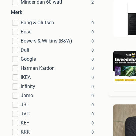
Minder dan 60 watt
2
Merk
Bang & Olufsen
0
Bose
0
Bowers & Wilkins (B&W)
0
Dali
0
Google
0
Harman Kardon
0
IKEA
0
1
Infinity
0
Jamo
0
JBL
0
JVC
0
KEF
0
KRK
0