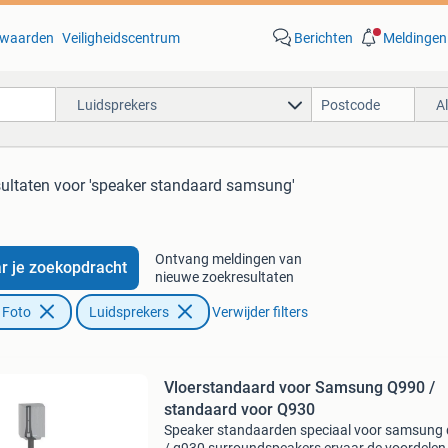
waarden
Veiligheidscentrum
Berichten
Meldingen
Luidsprekers
A
sultaten
voor 'speaker standaard samsung'
Ontvang meldingen van
r je zoekopdracht
nieuwe zoekresultaten
 Foto
Luidsprekers
Verwijder filters
Vloerstandaard voor Samsung Q990 /
standaard voor Q930
Speaker standaarden speciaal voor samsung