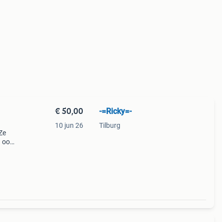
€ 50,00
-=Ricky=-
10 jun 26
Tilburg
Ze
 ook
e
et