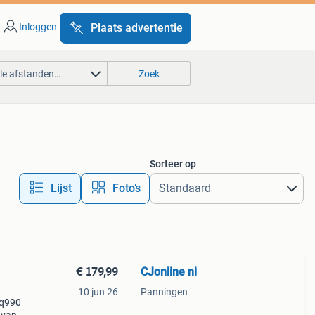
Inloggen
Plaats advertentie
lle afstanden…
Zoek
Sorteer op
Lijst
Foto’s
€ 179,99
CJonline nl
10 jun 26
Panningen
 q990