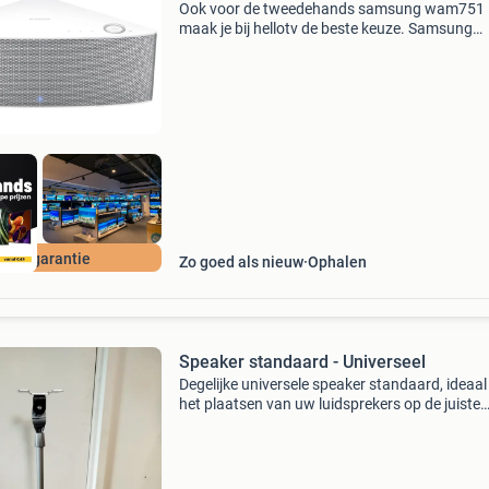
Ook voor de tweedehands samsung wam751
maak je bij hellotv de beste keuze. Samsung
wam751 beschrijving samsung wam751,
compacte draadloze multiroom-speaker. Spee
muziek rechtstreeks vanaf je smartph
 jaar garantie
Zo goed als nieuw
Ophalen
Speaker standaard - Universeel
Degelijke universele speaker standaard, ideaal
het plaatsen van uw luidsprekers op de juiste
hoogte. De standaard is in hoogte verstelbaar
heeft een stevige voet voor stabiliteit. Geschik