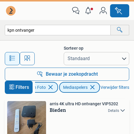
Mediaspelers
Sorteer op
Alle afstanden…
Bewaar je zoekopdracht
Filters
Audio, Tv en Foto
Mediaspelers
Verwijder filters
arris 4K ultra HD ontvanger VIP5202
Bieden
Details