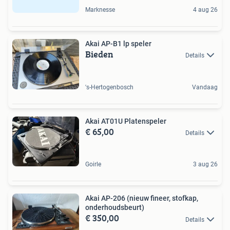
Marknesse
4 aug 26
Akai AP-B1 lp speler
Bieden
Details
's-Hertogenbosch
Vandaag
Akai AT01U Platenspeler
€ 65,00
Details
Goirle
3 aug 26
Akai AP-206 (nieuw fineer, stofkap,
onderhoudsbeurt)
€ 350,00
Details