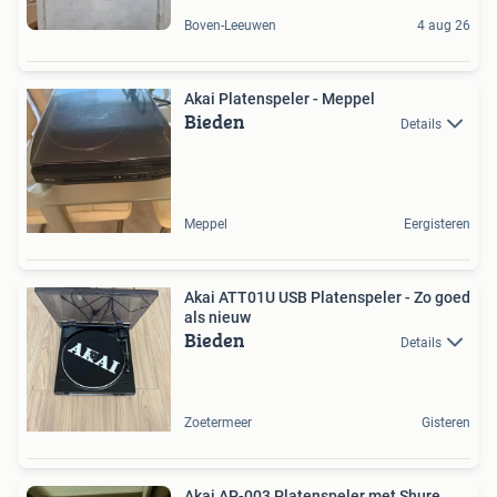
Boven-Leeuwen
4 aug 26
Akai Platenspeler - Meppel
Bieden
Details
Meppel
Eergisteren
Akai ATT01U USB Platenspeler - Zo goed
als nieuw
Bieden
Details
Zoetermeer
Gisteren
Akai AP-003 Platenspeler met Shure