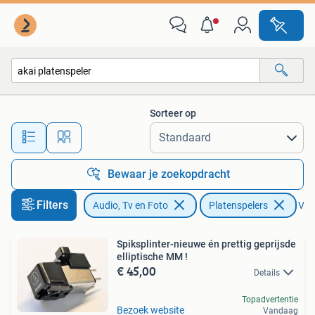
Platenspelers
Sorteer op
Alle afstanden…
Bewaar je zoekopdracht
Filters
Audio, Tv en Foto
Platenspelers
Verw
Spiksplinter-nieuwe én prettig geprijsde
elliptische MM !
€ 45,00
Details
Topadvertentie
Bezoek website
Vandaag