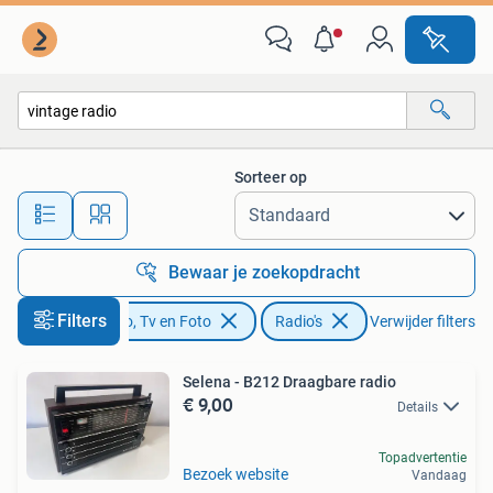
Radio's
Sorteer op
Alle afstanden…
Bewaar je zoekopdracht
Filters
Audio, Tv en Foto
Radio's
Verwijder filters
Selena - B212 Draagbare radio
€ 9,00
Details
Topadvertentie
Bezoek website
Vandaag