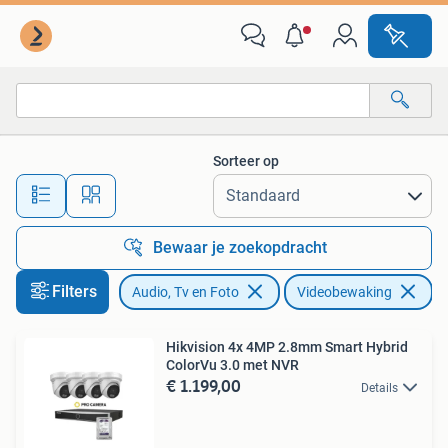
Videobewaking
Sorteer op
Alle afstanden…
Bewaar je zoekopdracht
Filters
Audio, Tv en Foto
Videobewaking
Ve
Hikvision 4x 4MP 2.8mm Smart Hybrid
ColorVu 3.0 met NVR
€ 1.199,00
Details