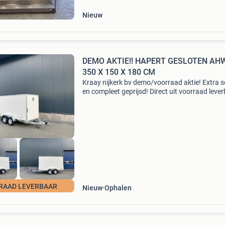
Nieuw
DEMO AKTIE!! HAPERT GESLOTEN AHW
350 X 150 X 180 CM
Kraay nijkerk bv demo/voorraad aktie! Extra 
en compleet geprijsd! Direct uit voorraad lever
Hapert gesloten aanhangwagens zijn van ho
kwaliteit tegen een altijd aantrekkelijke prijs. 
RAAD LEVERBAAR
Nieuw
Ophalen