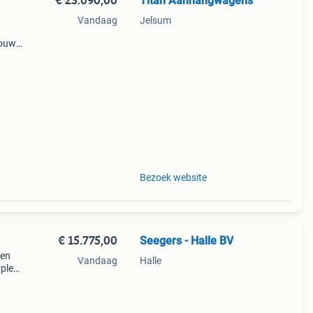
Titan Aanhangwagens
Vandaag
Jelsum
bouw
n
ijde
Bezoek website
€ 15.775,00
Seegers - Halle BV
ten
Vandaag
Halle
rple
l x b
ijde