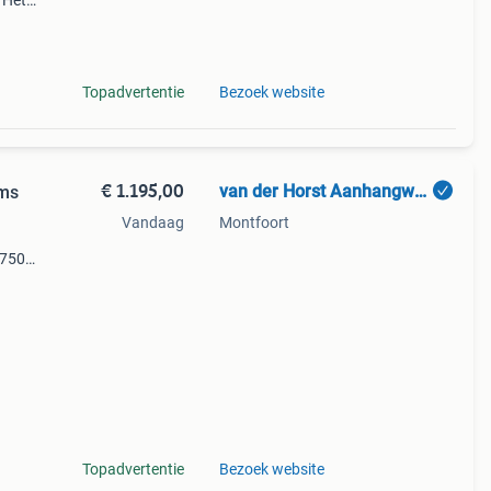
 Het
ten a
Topadvertentie
Bezoek website
€ 1.195,00
van der Horst Aanhangwagens BV
ms
Vandaag
Montfoort
 750
 -
Topadvertentie
Bezoek website