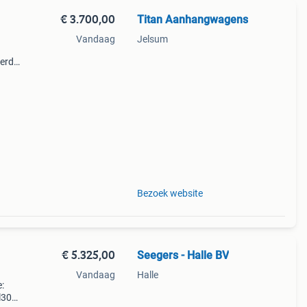
€ 3.700,00
Titan Aanhangwagens
Vandaag
Jelsum
oerd
erust
pe:
Bezoek website
€ 5.325,00
Seegers - Halle BV
Vandaag
Halle
:
l300