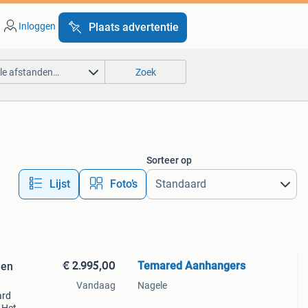
Inloggen
Plaats advertentie
lle afstanden…
Zoek
Sorteer op
Lijst
Foto’s
€ 2.995,00
Temared Aanhangers
 en
Vandaag
Nagele
ard