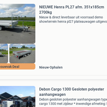
NIEUWE Henra PL27 afm. 351x185cm
2700kg
Nieuw & direct leverbaar uit voorraad demo
showterrein henra pl27 plateauwagen uitgev
in robuuste 2700kg uitvoering standaard uitg
met uitneembaar voorhek. Algemeen merk / ty
henra / p
ouwvak Deal
Nieuw
Ophalen
Debon Cargo 1300 Gesloten polyester
aanhangwagen
Debon gesloten polyester aanhangwagen type
cargo 1300 met zijdeur * inwendige afmeting: 