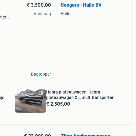
€ 3.500,00
Seegers - Halle BV
,
Vandaag
Halle
rter
1350
Dagtopper
Henra plateauwagen, Henra
ijd
plateauwagen XL, multitransporter
€ 2.505,00
€ 23.090,00