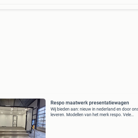
Respo maatwerk presentatiewagen
Wij bieden aan: nieuw in nederland en door ons
leveren. Modellen van het merk respo. Vele
mogelijkheden tot aan maatwerk toe. Seriema
kunnen wij ook wat voor u betekenen. Onders
een respo p