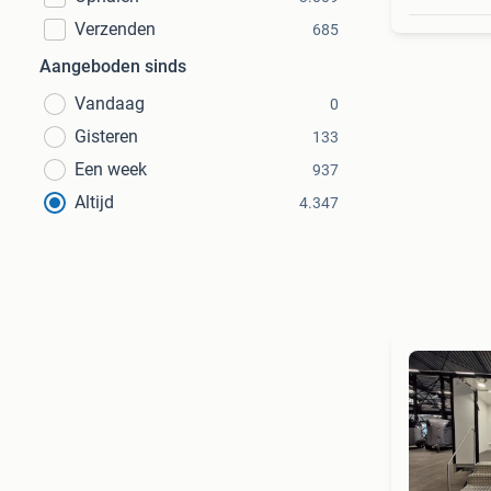
Verzenden
685
Aangeboden sinds
Vandaag
0
Gisteren
133
Een week
937
Altijd
4.347