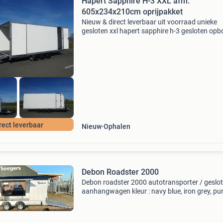
Hapert Sapphire H-3 XXL afm.
605x234x210cm oprijpakket
Nieuw & direct leverbaar uit voorraad unieke
gesloten xxl hapert sapphire h-3 gesloten op
uitgevoerd met chique witte sandwich panele
opbouw met 2 x achterdeuren, opstap achterz
en oprijp
rect leverbaar
Nieuw
Ophalen
Debon Roadster 2000
Debon roadster 2000 autotransporter / geslo
aanhangwagen kleur : navy blue, iron grey, pu
white, deep black en violet afmeting inwendig : 
x h : 5490 x 2200 x1900 mm. Afmeting buitenz