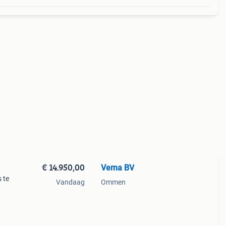
€ 14.950,00
Vema BV
 te
Vandaag
Ommen
tig
taand