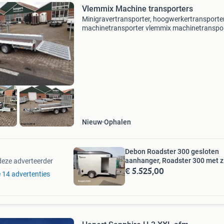
Vlemmix Machine transporters
Minigravertransporter, hoogwerkertransporter
machinetransporter vlemmix machinetranspo
met lage laadvloer , heel veel uit voorraad
leverbaar! Type a vlemmix mt 2700 kg 2 x as 
kg( laadvermoge
Nieuw
Ophalen
Debon Roadster 300 gesloten
aanhanger, Roadster 300 met z
deze adverteerder
€ 5.525,00
e 14 advertenties