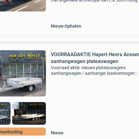
met afgevlake achterzijde van c.a 50cm hoog.
werkpaard op 13" velgen met rijplaten van 2.5
Meter edition pakket deal + € 400,00 steun-po
Nieuw
Ophalen
VOORRAADAKTIE Hapert Henra Ansse
aanhangwagen plateauwagen
Voorraad aktie: nieuwe plateauwagens
aanhangwagen / aanhanger laadvermogen: -
kg t/m 3.500 Kg maten: - 250 t/m 703 cm lang
150 t/m 248 cm breed inclusief 30 cm hoge
aluminium borden. Aanbiedinge
Aanbieding
Nieuw