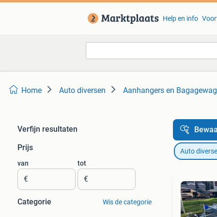
Help en info
Voor
Home
Auto diversen
Aanhangers en Bagagewag
Verfijn resultaten
Bewaa
Prijs
Auto divers
van
tot
€
€
Categorie
Wis de categorie