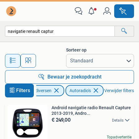
Autoradio's
Sorteer op
Alle afstanden…
Bewaar je zoekopdracht
Filters
Auto diversen
Autoradio's
Verwijder filters
Android navigatie radio Renault Capture
2013-2019, Andro...
€ 249,00
Details
Topadvertentie