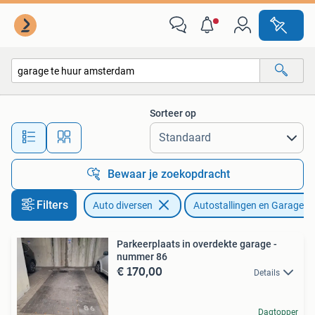
Autostallingen en Garages
Sorteer op
Alle afstanden…
Bewaar je zoekopdracht
Filters
Auto diversen
Autostallingen en Garages
Parkeerplaats in overdekte garage -
nummer 86
€ 170,00
Details
Dagtopper