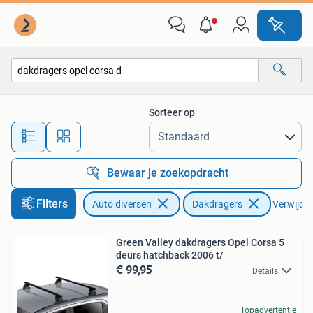
Dakdragers
Sorteer op
Alle afstanden…
Bewaar je zoekopdracht
Filters
Auto diversen
Dakdragers
Verwijder 
Green Valley dakdragers Opel Corsa 5
deurs hatchback 2006 t/
€ 99,95
Details
Topadvertentie