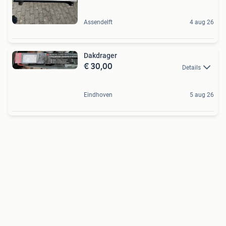
Assendelft
4 aug 26
Dakdrager
€ 30,00
Details
Eindhoven
5 aug 26