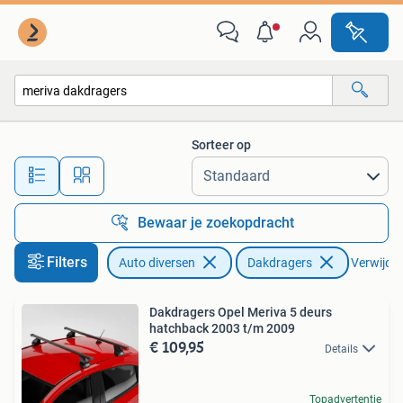
Dakdragers
Sorteer op
Alle afstanden…
Bewaar je zoekopdracht
Filters
Auto diversen
Dakdragers
Verwijder 
Dakdragers Opel Meriva 5 deurs
hatchback 2003 t/m 2009
€ 109,95
Details
Topadvertentie