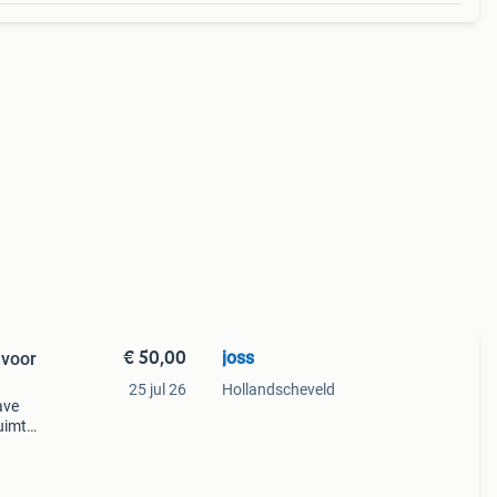
€ 50,00
joss
 voor
25 jul 26
Hollandscheveld
ave
uimte
jes.
et me