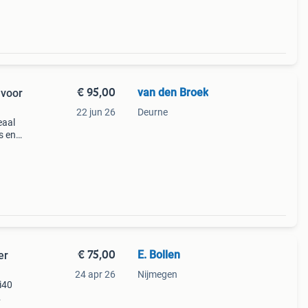
€ 95,00
van den Broek
 voor
22 jun 26
Deurne
eaal
s en
 en is
€ 75,00
E. Bollen
er
24 apr 26
Nijmegen
i40