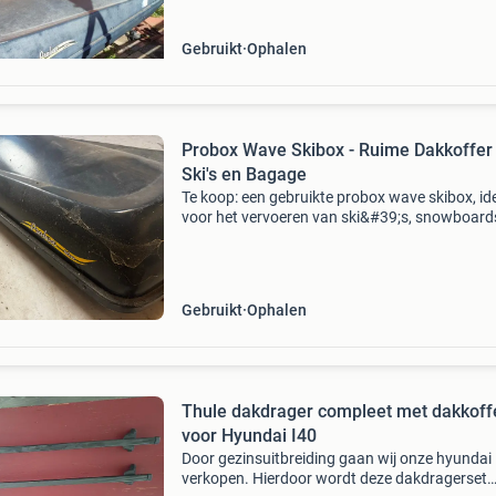
dakdragers
Gebruikt
Ophalen
Probox Wave Skibox - Ruime Dakkoffer
Ski's en Bagage
Te koop: een gebruikte probox wave skibox, id
voor het vervoeren van ski&#39;s, snowboard
extra bagage. Deze dakkoffer biedt veel ruimte
perfect voor wintersportvakanties of andere r
Gebruikt
Ophalen
Thule dakdrager compleet met dakkoff
voor Hyundai I40
Door gezinsuitbreiding gaan wij onze hyundai 
verkopen. Hierdoor wordt deze dakdragerset