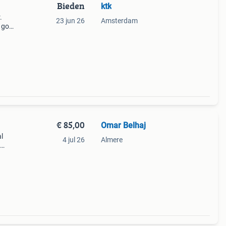
Bieden
ktk
.
23 jun 26
Amsterdam
t goed
al en
€ 85,00
Omar Belhaj
l
4 jul 26
Almere
llen.
ers.