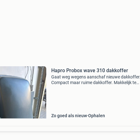
Hapro Probox wave 310 dakkoffer
Gaat weg wegens aanschaf nieuwe dakkoffer
Compact maar ruime dakkoffer. Makkelijk te
bevestigen. Met slotje om veilig af te sluiten. H
daar wat gebruikerssporen en een gasveer di
vervangin
Zo goed als nieuw
Ophalen