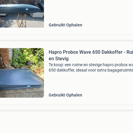
220cm breedte 50cm hoogte 32cm bieden ho
het netjes. Vragen st
Gebruikt
Ophalen
Hapro Probox Wave 650 Dakkoffer - Ru
en Stevig
Te koop: een ruime en stevige hapro probox w
650 dakkoffer, ideaal voor extra bagageruimt
tijdens vakanties of uitstapjes. De dakkoffer i
het type wave 650 e/f en heeft serienummer 3
hk 0
Gebruikt
Ophalen