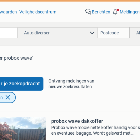
waarden
Veiligheidscentrum
Berichten
Meldingen
Auto diversen
A
er probox wave'
Ontvang meldingen van
r je zoekopdracht
nieuwe zoekresultaten
en
probox wave dakkoffer
Probox wave mooie nette koffer handig voor s
en eventueel bagage. Wordt geleverd met
bevestigingsbeugels en sleutel. Maten: lengte