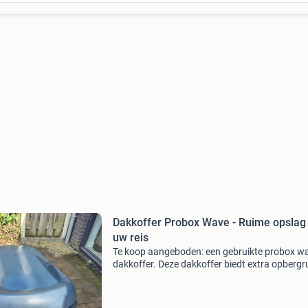
Dakkoffer Probox Wave - Ruime opslag
uw reis
Te koop aangeboden: een gebruikte probox w
dakkoffer. Deze dakkoffer biedt extra opbergr
voor al uw bagage tijdens vakanties of uitstap
De koffer is in gebruikte staat. Stang werkt ni