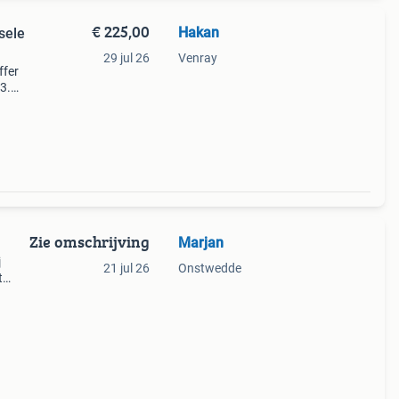
€ 225,00
Hakan
sele
29 jul 26
Venray
ffer
3.
dens
de
Zie omschrijving
Marjan
j
21 jul 26
Onstwedde
t
s een