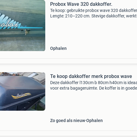
Probox Wave 320 dakkoffer.
Te koop: gebruikte probox wave 320 dakkoffer
Lengte: 210–220 cm. Stevige dakkoffer, werk
maar heeft wat gebruikssporen. Maximale
belasting: 50 kg. Inclusief bevestigingsmateria
spanbanden.
Ophalen
Te koop dakkoffer merk probox wave
Deze dakkoffer l130cm b 80cm h40cm is ideaa
voor extra bagageruimte. De koffer is in goede
staat en biedt voldoende ruimte voor al uw spu
Eenvoudig te monteren op de meeste dakdrag
Zo goed als nieuw
Ophalen