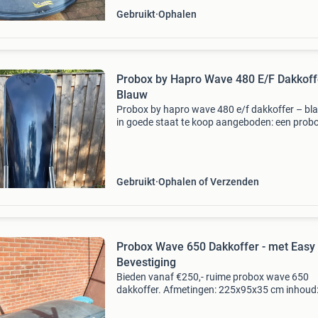
Gebruikt
Ophalen
Probox by Hapro Wave 480 E/F Dakkoff
Blauw
Probox by hapro wave 480 e/f dakkoffer – bl
in goede staat te koop aangeboden: een prob
hapro wave 480 e/f dakkoffer in de kleur blau
dakkoffer verkeert in goede staat en is altijd ne
Gebruikt
Ophalen of Verzenden
Probox Wave 650 Dakkoffer - met Easy
Bevestiging
Bieden vanaf €250,- ruime probox wave 650
dakkoffer. Afmetingen: 225x95x35 cm inhoud:
600 liter de dakkoffer is voorzien van een han
easy bevestigingssysteem, wat de montage o