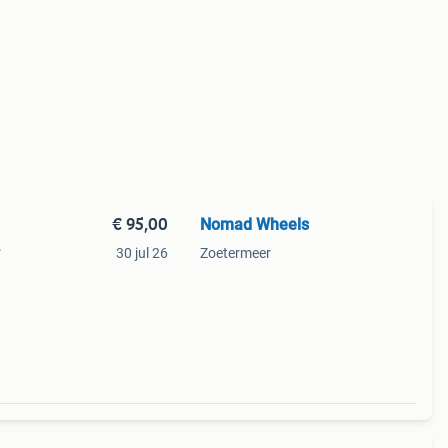
€ 95,00
Nomad Wheels
.
30 jul 26
Zoetermeer
ier en
e aan