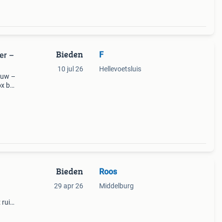
Bieden
F
er –
10 jul 26
Hellevoetsluis
auw –
ox by
w. De
tj
Bieden
Roos
29 apr 26
Middelburg
 ruim
dig
p