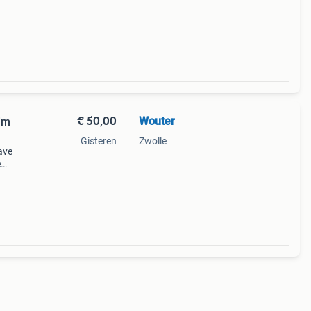
udt
€ 50,00
Wouter
im
Gisteren
Zwolle
ave
e
s van
7 ba