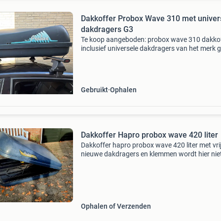
Dakkoffer Probox Wave 310 met univer
dakdragers G3
Te koop aangeboden: probox wave 310 dakko
inclusief universele dakdragers van het merk g
Deze set is ideaal voor extra bagageruimte tij
vakanties of uitstapjes. De dakkoffer is in goe
staa
Gebruikt
Ophalen
Dakkoffer Hapro probox wave 420 liter
Dakkoffer hapro probox wave 420 liter met vri
nieuwe dakdragers en klemmen wordt hier nie
meer gebruikt. Heeft gebruikerssporen, werkt
prima. Inclusief slot het enige wat ontbreekt i
thule torx
Ophalen of Verzenden