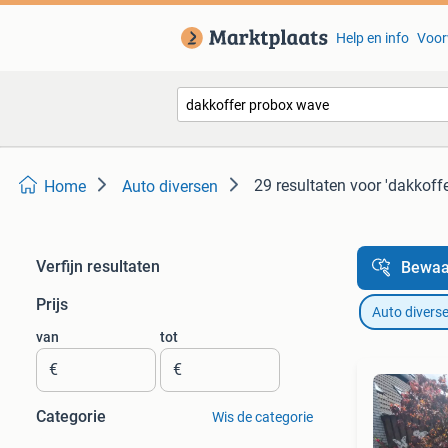
Help en info
Voor
29 resultaten
voor 'dakkoff
Home
Auto diversen
Verfijn resultaten
Bewaa
Prijs
Auto divers
van
tot
€
€
Categorie
Wis de categorie