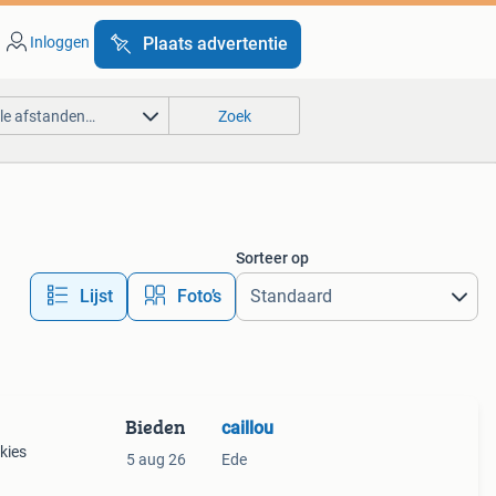
Inloggen
Plaats advertentie
lle afstanden…
Zoek
Sorteer op
Lijst
Foto’s
Bieden
caillou
kies
5 aug 26
Ede