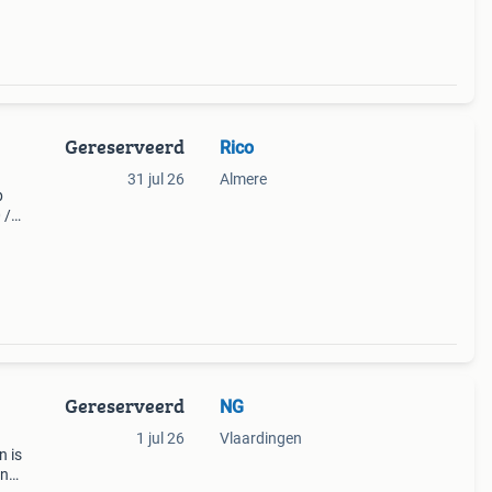
Gereserveerd
Rico
31 jul 26
Almere
p
 /
==
Gereserveerd
NG
1 jul 26
Vlaardingen
n is
en