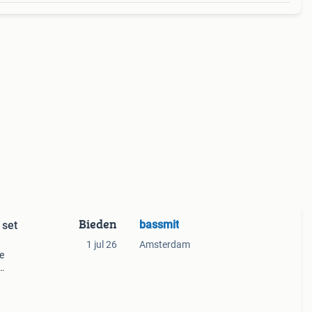
Bieden
bassmit
set
1 jul 26
Amsterdam
e