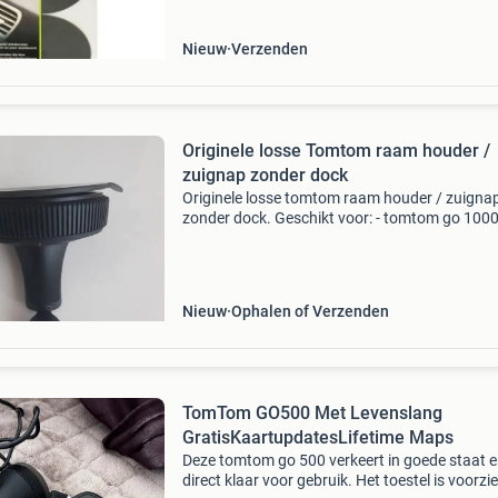
Nieuw
Verzenden
Originele losse Tomtom raam houder /
zuignap zonder dock
Originele losse tomtom raam houder / zuigna
zonder dock. Geschikt voor: - tomtom go 1000
1005 - tomtom go 500 / 520 / 5000 / 5200 -
tomtom go 600 / 620 / 6000 / 6200 =======
€14,95 betreft e
Nieuw
Ophalen of Verzenden
TomTom GO500 Met Levenslang
GratisKaartupdatesLifetime Maps
Deze tomtom go 500 verkeert in goede staat e
direct klaar voor gebruik. Het toestel is voorzi