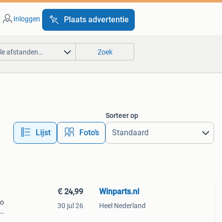
Inloggen
Plaats advertentie
lle afstanden…
Zoek
Sorteer op
Lijst
Foto’s
€ 24,99
Winparts.nl
go
30 jul 26
Heel Nederland
tenne