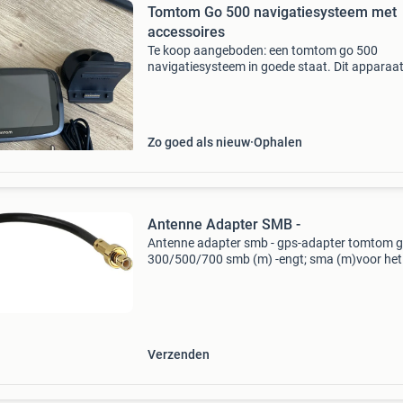
Tomtom Go 500 navigatiesysteem met
accessoires
Te koop aangeboden: een tomtom go 500
navigatiesysteem in goede staat. Dit apparaat
ideaal voor iedereen die een betrouwbare en
gebruiksvriendelijke navigatieoplossing zoekt.
systeem wordt gele
Zo goed als nieuw
Ophalen
Antenne Adapter SMB -
Antenne adapter smb - gps-adapter tomtom 
300/500/700 smb (m) -engt; sma (m)voor het
aansluiten van een externe universele gps an
met smaschroef aansluiting aan tomtom
go.geschikt voor:garantie
Verzenden