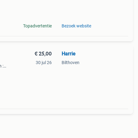
Topadvertentie
Bezoek website
€ 25,00
Harrie
.
30 jul 26
Bilthoven
 :