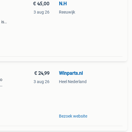
€ 45,00
N.H
3 aug 26
Reeuwijk
 is
 Het
€ 24,99
Winparts.nl
go
3 aug 26
Heel Nederland
tenne
Bezoek website