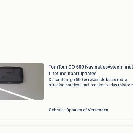
TomTom GO 500 Navigatiesysteem met
Lifetime Kaartupdates
De tomtom go 500 berekent de beste route,
rekening houdend met realtime verkeersinfor
die gratis via bluetooth met je smartphone wo
verbonden. Op de kaart zie je precies waar
vertragingen begi
Gebruikt
Ophalen of Verzenden