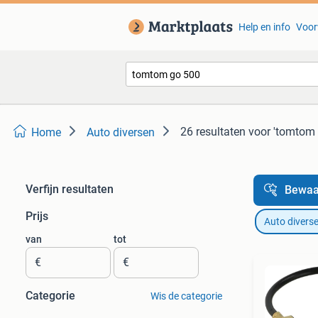
Help en info
Voor
26 resultaten
voor 'tomtom 
Home
Auto diversen
Verfijn resultaten
Bewaa
Prijs
Auto divers
van
tot
€
€
Categorie
Wis de categorie