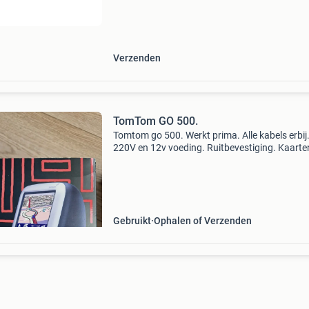
met smaschroef aansluiting aan tomtom
go.geschikt voor:garantie
Verzenden
TomTom GO 500.
Tomtom go 500. Werkt prima. Alle kabels erbij
220V en 12v voeding. Ruitbevestiging. Kaarten
benelux en west europa. Handleiding etc. Ik
verkoop dit omdat ik smartphone gebruik.
Evt.verz.kst voor ko
Gebruikt
Ophalen of Verzenden