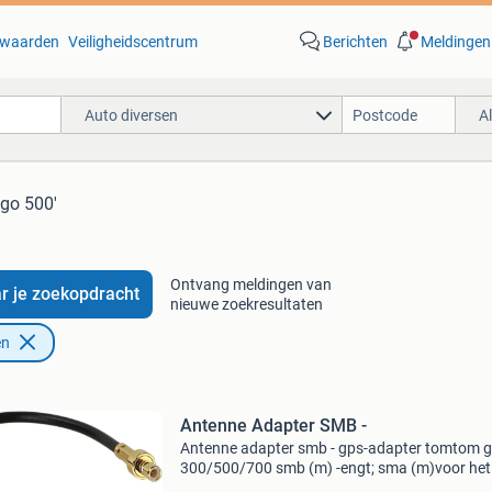
waarden
Veiligheidscentrum
Berichten
Meldingen
Auto diversen
A
go 500'
Ontvang meldingen van
r je zoekopdracht
nieuwe zoekresultaten
en
Antenne Adapter SMB -
Antenne adapter smb - gps-adapter tomtom 
300/500/700 smb (m) -engt; sma (m)voor het
aansluiten van een externe universele gps an