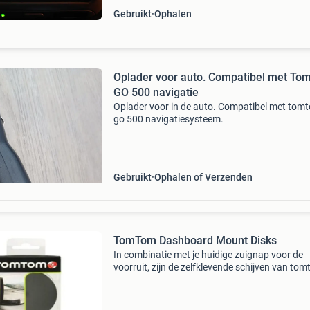
Gebruikt
Ophalen
Oplader voor auto. Compatibel met To
GO 500 navigatie
Oplader voor in de auto. Compatibel met tom
go 500 navigatiesysteem.
Gebruikt
Ophalen of Verzenden
TomTom Dashboard Mount Disks
In combinatie met je huidige zuignap voor de
voorruit, zijn de zelfklevende schijven van to
de ideale manier om je apparaat op je dashboa
bevestigen met behoud van maximale flexibilite
De