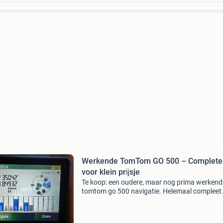
Werkende TomTom GO 500 – Complete 
voor klein prĳsje
Te koop: een oudere, maar nog prima werkend
tomtom go 500 navigatie. Helemaal compleet
met:0 tomtom go 500 basistoestel originele
autohouder (zuignap) autolader
(sigarettenaansteker-stekker) usb-opla