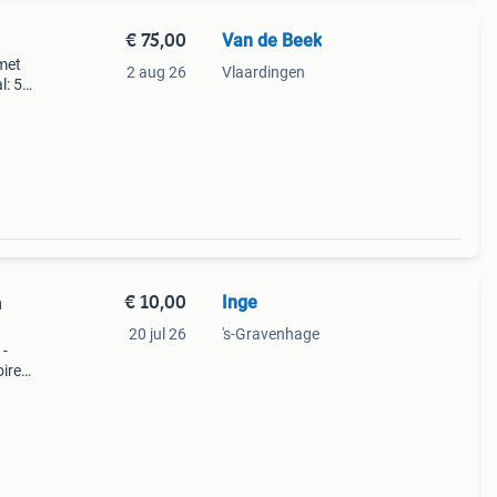
€ 75,00
Van de Beek
met
2 aug 26
Vlaardingen
l: 5
ef
€ 10,00
Inge
n
20 jul 26
's-Gravenhage
 -
oires
jd.