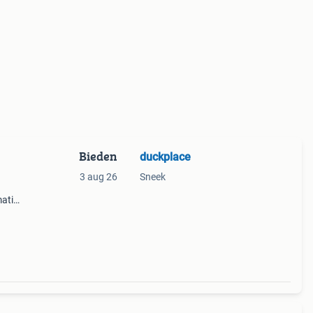
Bieden
duckplace
3 aug 26
Sneek
matie
rdt