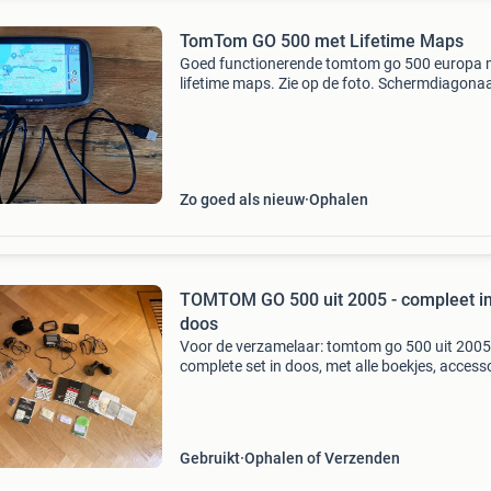
TomTom GO 500 met Lifetime Maps
Goed functionerende tomtom go 500 europa 
lifetime maps. Zie op de foto. Schermdiagonaa
inch. Maximale baterijduur: ca. 2 Uur. Inclusief
laadsnoer (usb). Inclusief opberghoes. Inclusi
doos en
Zo goed als nieuw
Ophalen
TOMTOM GO 500 uit 2005 - compleet i
doos
Voor de verzamelaar: tomtom go 500 uit 2005
complete set in doos, met alle boekjes, access
etc. Ook nog een aantal extra kaarten uit die ti
Alles in zeer goede staat.
Gebruikt
Ophalen of Verzenden