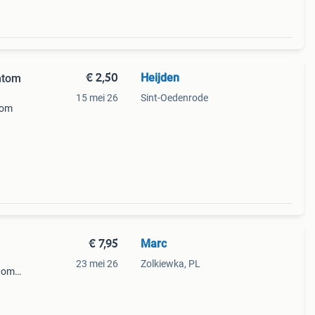
€ 2,50
Heijden
mtom
15 mei 26
Sint-Oedenrode
tom
€ 7,95
Marc
23 mei 26
Zolkiewka, PL
mtom
rd te
it.