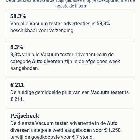
De onderstaande waarden zijn gebaseerd op je zoekopdracht en de
ingestelde filters
58,3%
Van alle
Vacuum tester
advertenties is
58,3%
beschikbaar voor verzending.
8,3%
8,3%
van alle
Vacuum tester
advertenties in de
categorie
Auto diversen
zijn in de afgelopen week
aangeboden.
€ 211
De huidige gemiddelde prijs van een
Vacuum tester
is
€ 211
.
Prijscheck
De duurste
Vacuum tester
advertentie in de
Auto
diversen
categorie werd aangeboden voor
€ 1.250
,
terwijl de goedkoopste voor
€ 7
stond.