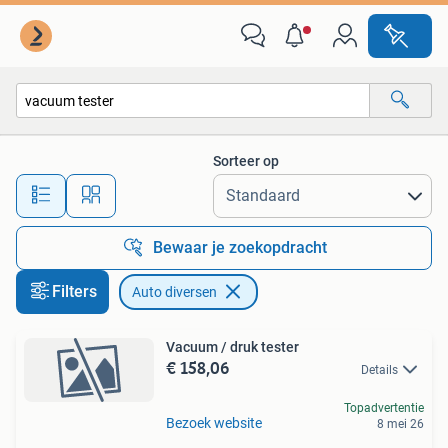
Auto diversen
Sorteer op
Alle afstanden…
Bewaar je zoekopdracht
Filters
Auto diversen
Vacuum / druk tester
€ 158,06
Details
Topadvertentie
Bezoek website
8 mei 26