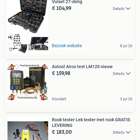
Vulset 27-delig
€ 104,99
Details
Bezoek website
8 jul 26
Autool Airco test LM120 nieuw
€ 159,98
Details
Klundert
3 jul 26
Rook tester Lek tester met rook GRATIS
LEVERING
€ 183,00
Details