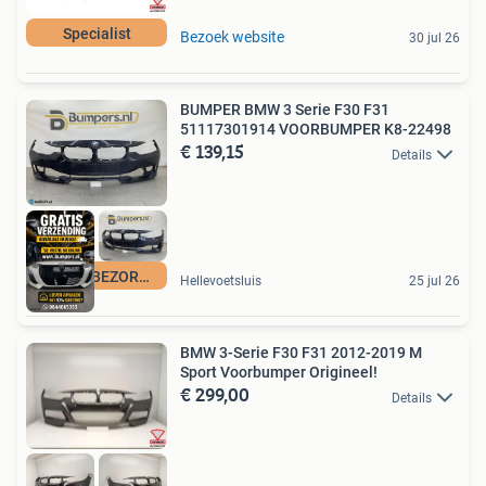
Specialist
Bezoek website
30 jul 26
BUMPER BMW 3 Serie F30 F31
51117301914 VOORBUMPER K8-22498
€ 139,15
Details
GRATIS BEZORGING
Hellevoetsluis
25 jul 26
BMW 3-Serie F30 F31 2012-2019 M
Sport Voorbumper Origineel!
€ 299,00
Details