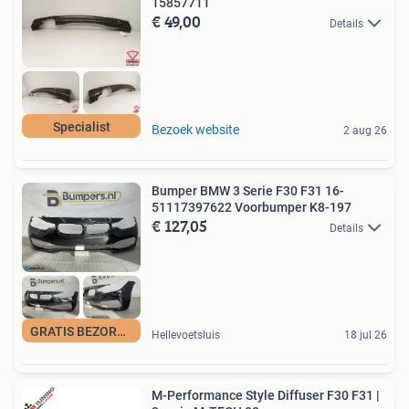
15857711
€ 49,00
Details
Specialist
Bezoek website
2 aug 26
Bumper BMW 3 Serie F30 F31 16-
51117397622 Voorbumper K8-197
€ 127,05
Details
GRATIS BEZORGING
Hellevoetsluis
18 jul 26
M-Performance Style Diffuser F30 F31 |