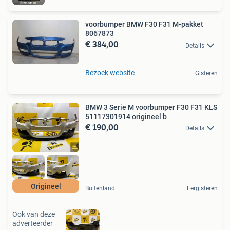
voorbumper BMW F30 F31 M-pakket
8067873
€ 384,00
Details
Bezoek website
Gisteren
BMW 3 Serie M voorbumper F30 F31 KLS
51117301914 origineel b
€ 190,00
Details
Origineel
Buitenland
Eergisteren
Ook van deze
adverteerder