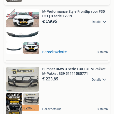
M-Performance Style Frontlip voor F30
F31 | 3 serie 12-19
€ 149,95
Details
Bezoek website
Gisteren
Bumper BMW 3 Serie F30 F31 M Pakket
M-Pakket B39 51111585771
€ 223,85
Details
GRATIS BEZORGING
Hellevoetsluis
Gisteren