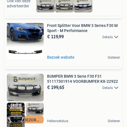
Ook van deze
adverteerder
Front Splitter Voor BMW 3 Series F30 M
Sport - M Performance
€ 119,99
Details
Bezoek website
Gisteren
BUMPER BMW 3 Serie F30 F31
51117301914 VOORBUMPER K8-22922
€ 199,65
Details
GRATIS BEZORGING
Hellevoetsluis
Gisteren