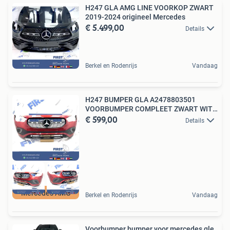
H247 GLA AMG LINE VOORKOP ZWART
2019-2024 origineel Mercedes
€ 5.499,00
Details
Berkel en Rodenrijs
Vandaag
H247 BUMPER GLA A2478803501
VOORBUMPER COMPLEET ZWART WIT
€ 599,00
GR
Details
Mercedes AMG
Berkel en Rodenrijs
Vandaag
Voorbumper bumper voor mercedes gle