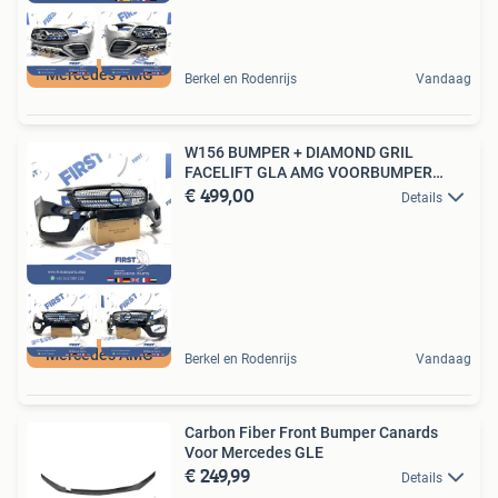
Mercedes AMG
Berkel en Rodenrijs
Vandaag
W156 BUMPER + DIAMOND GRIL
FACELIFT GLA AMG VOORBUMPER
€ 499,00
ZWART
Details
Mercedes AMG
Berkel en Rodenrijs
Vandaag
Carbon Fiber Front Bumper Canards
Voor Mercedes GLE
€ 249,99
Details