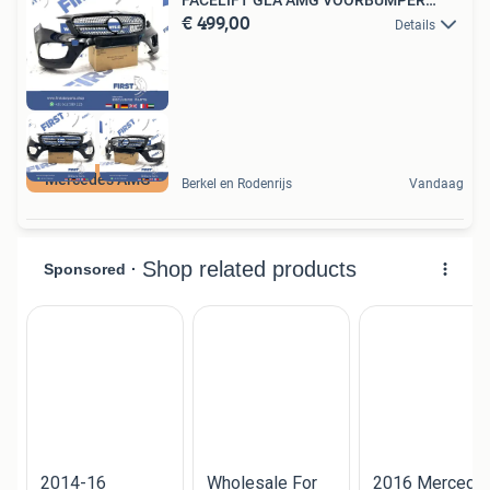
€ 499,00
ZWART
Details
Mercedes AMG
Berkel en Rodenrijs
Vandaag