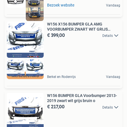
Bezoek website
Vandaag
W156 X156 BUMPER GLA AMG
VOORBUMPER ZWART WIT GRIJS
€ 399,00
BLAUW RO
Details
Mercedes AMG
Berkel en Rodenrijs
Vandaag
W156 BUMPER GLA Voorbumper 2013-
2019 zwart wit grijs bruin o
€ 217,00
Details