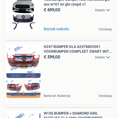
suv w167 en gle coupé c1
€ 699,00
Details
Bezoek website
Vandaag
H247 BUMPER GLA A2478803501
VOORBUMPER COMPLEET ZWART WIT
€ 599,00
GR
Details
Mercedes AMG
Berkel en Rodenrijs
Vandaag
W156 BUMPER + DIAMOND GRIL
FACELIFT GLA AMG VOORBUMPER