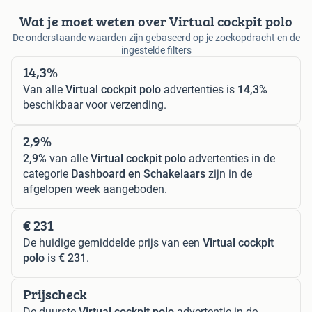
Wat je moet weten over Virtual cockpit polo
De onderstaande waarden zijn gebaseerd op je zoekopdracht en de
ingestelde filters
14,3%
Van alle
Virtual cockpit polo
advertenties is
14,3%
beschikbaar voor verzending.
2,9%
2,9%
van alle
Virtual cockpit polo
advertenties in de
categorie
Dashboard en Schakelaars
zijn in de
afgelopen week aangeboden.
€ 231
De huidige gemiddelde prijs van een
Virtual cockpit
polo
is
€ 231
.
Prijscheck
De duurste
Virtual cockpit polo
advertentie in de