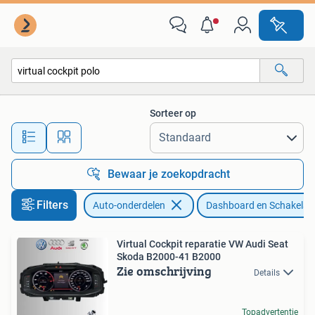
Dashboard en Schakelaars
Sorteer op
Alle afstanden…
Bewaar je zoekopdracht
Filters
Auto-onderdelen
Dashboard en Schakelaa
Virtual Cockpit reparatie VW Audi Seat
Skoda B2000-41 B2000
Zie omschrijving
Details
Topadvertentie