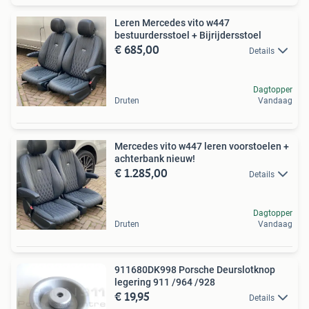
Leren Mercedes vito w447
bestuurdersstoel + Bijrijdersstoel
€ 685,00
Details
Dagtopper
Druten
Vandaag
Mercedes vito w447 leren voorstoelen +
achterbank nieuw!
€ 1.285,00
Details
Dagtopper
Druten
Vandaag
911680DK998 Porsche Deurslotknop
legering 911 /964 /928
€ 19,95
Details