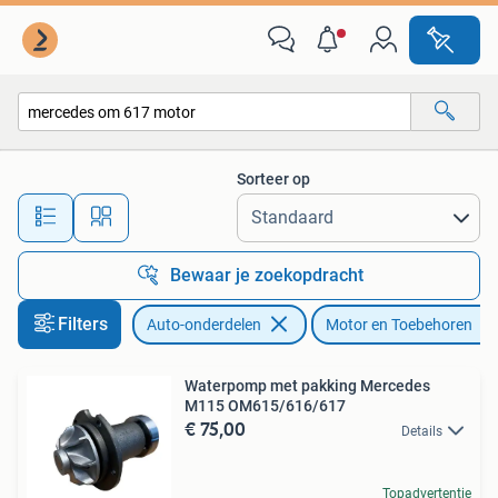
Motor en Toebehoren
Sorteer op
Alle afstanden…
Bewaar je zoekopdracht
Filters
Auto-onderdelen
Motor en Toebehoren
Waterpomp met pakking Mercedes
M115 OM615/616/617
€ 75,00
Details
Topadvertentie