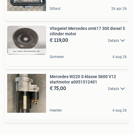
Sittard
26 apr 26
Vliegwiel Mercedes om617 300 diesel 5
cilinder motor
€ 119,00
Details
Someren
4 aug 26
Mercedes W220 S-klasse S600 V12
startmotor a0051512401
€ 75,00
Details
Heerlen
4 aug 26