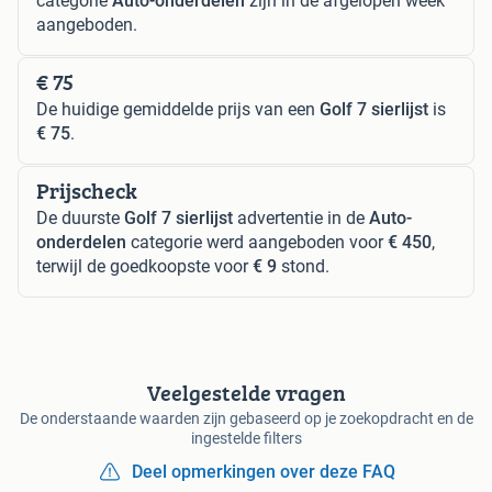
categorie
Auto-onderdelen
zijn in de afgelopen week
aangeboden.
€ 75
De huidige gemiddelde prijs van een
Golf 7 sierlijst
is
€ 75
.
Prijscheck
De duurste
Golf 7 sierlijst
advertentie in de
Auto-
onderdelen
categorie werd aangeboden voor
€ 450
,
terwijl de goedkoopste voor
€ 9
stond.
Veelgestelde vragen
De onderstaande waarden zijn gebaseerd op je zoekopdracht en de
ingestelde filters
Deel opmerkingen over deze FAQ