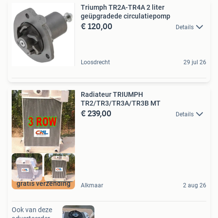
Triumph TR2A-TR4A 2 liter
geüpgradede circulatiepomp
€ 120,00
Details
Loosdrecht
29 jul 26
Radiateur TRIUMPH
TR2/TR3/TR3A/TR3B MT
€ 239,00
Details
gratis verzending
Alkmaar
2 aug 26
Ook van deze