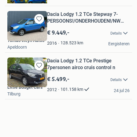
Wapenveld
Dacia Lodgy 1.2 TCe Stepway 7-
PERSOONS!/ONDERHOUDEN!/NW
Bewaren
APK!
in
€ 9.449,-
Details
Mijn
Tomas Weyn Auto's
Favorieten
128.523
km
2016
Eergisteren
Apeldoorn
Dacia Lodgy 1.2 TCe Prestige
7personen airco cruis control n
Bewaren
in
€ 5.499,-
Details
Mijn
Little Budget Cars
Favorieten
101.158
km
2012
24 jul 26
Tilburg