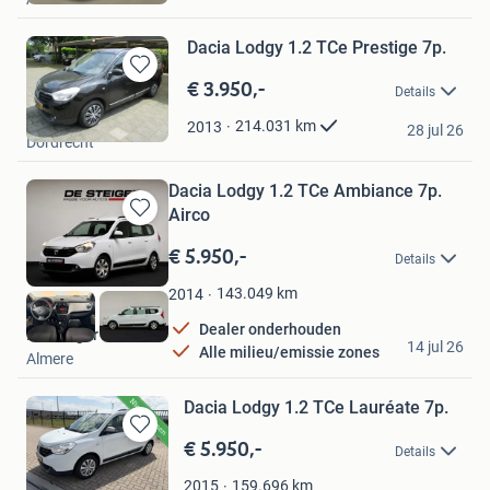
Favorieten
Dacia Lodgy 1.2 TCe Prestige 7p.
€ 3.950,-
Bewaren
Details
in
Autobedrijf Smits
Mijn
214.031
km
2013
28 jul 26
Dordrecht
Favorieten
Dacia Lodgy 1.2 TCe Ambiance 7p.
Airco
Bewaren
in
€ 5.950,-
Details
Mijn
Favorieten
143.049
km
2014
Dealer onderhouden
De Steiger Auto's
14 jul 26
Alle milieu/emissie zones
Almere
Dacia Lodgy 1.2 TCe Lauréate 7p.
€ 5.950,-
Bewaren
Details
in
Mijn
159.696
km
2015