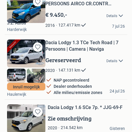
PERSOONS AIRCO CR.CONTR
Bewaren
NAVIGA
in
€ 9.450,-
Details
Mijn
J.Z. Auto's
Favorieten
127.417
km
2016
7 jul 26
Harderwijk
Dacia Lodgy 1.3 TCe Tech Road | 7
Persoons | Camera | Naviga
Bewaren
in
Gereserveerd
Details
Mijn
Favorieten
147.131
km
2020
NAP gecontroleerd
Dealer onderhouden
Inruil mogelijk
Autohuis Mulder
24 jul 26
Alle milieu/emissie zones
Haulerwijk
Dacia Lodgy 1.6 SCe 7p. * JJG-69-F
Zie omschrijving
Bewaren
in
Troostwijk Auctions
214.542
km
2020
Mijn
Gisteren
Amsterdam