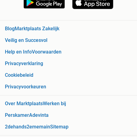
Blog
Marktplaats Zakelijk
Veilig en Succesvol
Help en Info
Voorwaarden
Privacyverklaring
Cookiebeleid
Privacyvoorkeuren
Over Marktplaats
Werken bij
Perskamer
Adevinta
2dehands
2ememain
Sitemap