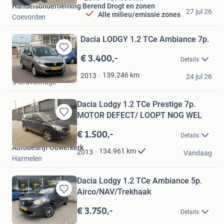
Handelsonderneming Berend Drogt en zonen
Favorieten
27 jul 26
Alle milieu/emissie zones
Coevorden
Dacia LODGY 1.2 TCe Ambiance 7p.
€ 3.400,-
Bewaren
Details
in
S. Cars Centre
Mijn
139.246
km
2013
24 jul 26
's-Gravenhage
Favorieten
Dacia Lodgy 1.2 TCe Prestige 7p.
MOTOR DEFECT/ LOOPT NOG WEL
Bewaren
in
€ 1.500,-
Details
Mijn
Autobedrijf Ouwerkerk
Favorieten
134.961
km
2013
Vandaag
Harmelen
Dacia Lodgy 1.2 TCe Ambiance 5p.
Airco/NAV/Trekhaak
Bewaren
in
€ 3.750,-
Details
Mijn