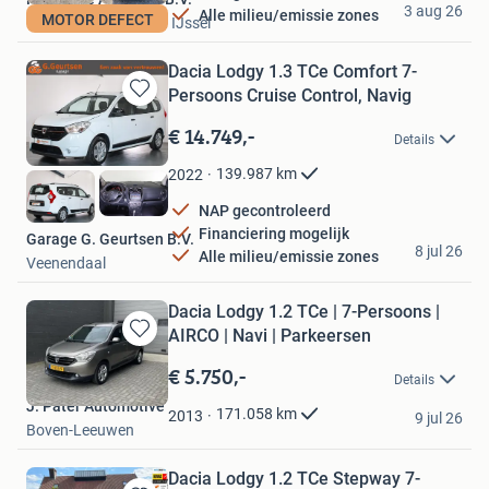
3 aug 26
Alle milieu/emissie zones
MOTOR DEFECT
Nieuwerkerk aan den IJssel
Dacia Lodgy 1.3 TCe Comfort 7-
Persoons Cruise Control, Navig
Bewaren
in
€ 14.749,-
Details
Mijn
Favorieten
139.987
km
2022
NAP gecontroleerd
Financiering mogelijk
Garage G. Geurtsen B.V.
8 jul 26
Alle milieu/emissie zones
Veenendaal
Dacia Lodgy 1.2 TCe | 7-Persoons |
AIRCO | Navi | Parkeersen
Bewaren
in
€ 5.750,-
Details
Mijn
J. Pater Automotive
Favorieten
171.058
km
2013
9 jul 26
Boven-Leeuwen
Dacia Lodgy 1.2 TCe Stepway 7-