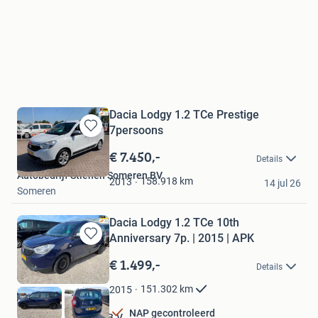
Dacia Lodgy 1.2 TCe Prestige
7persoons
Bewaren
in
€ 7.450,-
Details
Mijn
Autobedrijf Stienen Someren BV
Favorieten
158.918
km
2013
14 jul 26
Someren
Dacia Lodgy 1.2 TCe 10th
Anniversary 7p. | 2015 | APK
Bewaren
in
€ 1.499,-
Details
Mijn
Favorieten
151.302
km
2015
NAP gecontroleerd
Nationale Autopark B.V.