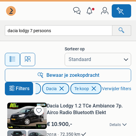
Dacia
Sorteer op
Alle afstanden…
Bewaar je zoekopdracht
Filters
Auto's
Dacia
Te koop
Verwijder filters
Dacia Lodgy 1.2 TCe Ambiance 7p.
Airco Radio Bluetooth Elekt
Bewaren
in
€ 10.900,-
Details
Mijn
Favorieten
72.350
km
2018