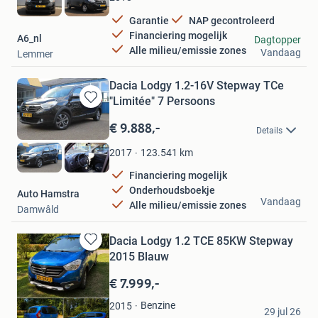
Garantie
NAP gecontroleerd
Financiering mogelijk
A6_nl
Dagtopper
Alle milieu/emissie zones
Vandaag
Lemmer
Dacia Lodgy 1.2-16V Stepway TCe
"Limitée" 7 Persoons
Bewaren
in
€ 9.888,-
Details
Mijn
Favorieten
123.541
km
2017
Financiering mogelijk
Onderhoudsboekje
Auto Hamstra
Vandaag
Alle milieu/emissie zones
Damwâld
Dacia Lodgy 1.2 TCE 85KW Stepway
Bewaren
2015 Blauw
in
Mijn
€ 7.999,-
Favorieten
Lisa Van der worp
Benzine
2015
29 jul 26