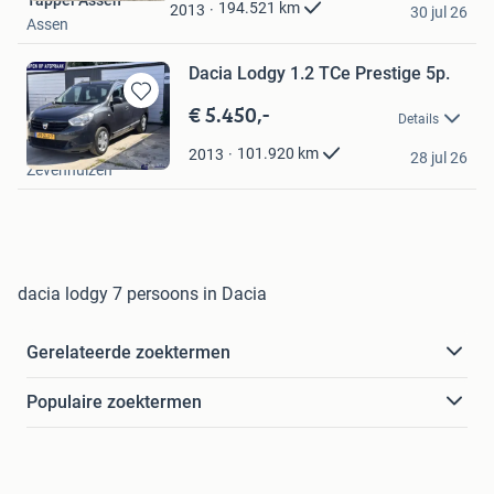
Tappel Assen
Favorieten
194.521
km
2013
30 jul 26
Assen
Dacia Lodgy 1.2 TCe Prestige 5p.
€ 5.450,-
Bewaren
Details
in
Glanz Occasions
Mijn
101.920
km
2013
28 jul 26
Zevenhuizen
Favorieten
dacia lodgy 7 persoons in Dacia
Gerelateerde zoektermen
Populaire zoektermen