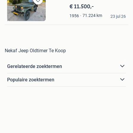
€ 11.500,-
Bewaren
in
Classic Cars Heerde
71.224
km
1956
Mijn
23 jul 26
Heerde
Favorieten
Nekaf Jeep Oldtimer Te Koop
Gerelateerde zoektermen
Populaire zoektermen