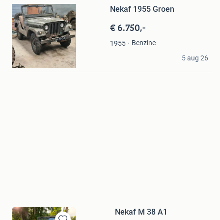
Mijn
Nekaf 1955 Groen
Favorieten
€ 6.750,-
Benzine
1955
Combat Havelte
5 aug 26
Onna
Nekaf M 38 A1