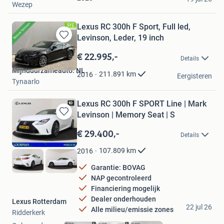
Wezep
Lexus RC 300h F Sport, Full led,
Levinson, Leder, 19 inch
Bewaren
in
€ 22.995,-
Details
Mijn
Mijnduurzameauto. NL
Favorieten
211.891
km
2016
Eergisteren
Tynaarlo
Lexus RC 300h F SPORT Line | Mark
Levinson | Memory Seat | S
Bewaren
in
€ 29.400,-
Details
Mijn
Favorieten
107.809
km
2016
Garantie: BOVAG
NAP gecontroleerd
Financiering mogelijk
Dealer onderhouden
Lexus Rotterdam
22 jul 26
Alle milieu/emissie zones
Ridderkerk