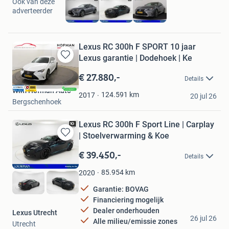
Ook van deze
adverteerder
Lexus RC 300h F SPORT 10 jaar
Lexus garantie | Dodehoek | Ke
Bewaren
in
€ 27.880,-
Details
Mijn
Wim Hofman Auto
Favorieten
124.591
km
2017
20 jul 26
Bergschenhoek
Lexus RC 300h F Sport Line | Carplay
| Stoelverwarming & Koe
Bewaren
in
€ 39.450,-
Details
Mijn
Favorieten
85.954
km
2020
Garantie: BOVAG
Financiering mogelijk
Dealer onderhouden
Lexus Utrecht
26 jul 26
Alle milieu/emissie zones
Utrecht