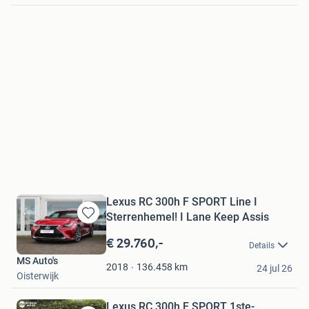
Lexus RC 300h F SPORT Line I
Sterrenhemel! I Lane Keep Assis
Bewaren
in
€ 29.760,-
Details
Mijn
MS Auto's
Favorieten
136.458
km
2018
24 jul 26
Oisterwijk
Lexus RC 300h F SPORT 1ste-