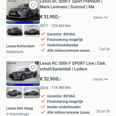
Lexus RC 300h F Sport Premium |
Mark Levinson | Sunroof | Me
Bewaren
in
€ 31.950,-
Details
Mijn
Favorieten
123.663
km
2017
Garantie: BOVAG
Financiering mogelijk
Onderhoudsboekje
Lexus Rotterdam
7 jul 26
Alle milieu/emissie zones
Ridderkerk
Lexus RC 300h F SPORT Line | Elek.
schuif/kanteldak | Ledere
Bewaren
in
€ 32.900,-
Details
Mijn
Favorieten
118.985
km
2016
Garantie: BOVAG
Financiering mogelijk
Dealer onderhouden
Lexus Den Haag
26 jul 26
Alle milieu/emissie zones
's-Gravenhage