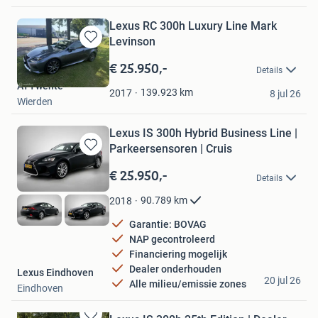
Lexus RC 300h Luxury Line Mark
Levinson
Bewaren
in
€ 25.950,-
Details
Mijn
ATTwente
Favorieten
139.923
km
2017
8 jul 26
Wierden
Lexus IS 300h Hybrid Business Line |
Parkeersensoren | Cruis
Bewaren
in
€ 25.950,-
Details
Mijn
Favorieten
90.789
km
2018
Garantie: BOVAG
NAP gecontroleerd
Financiering mogelijk
Dealer onderhouden
Lexus Eindhoven
20 jul 26
Alle milieu/emissie zones
Eindhoven