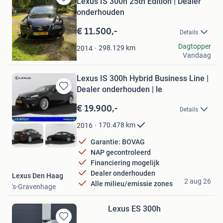
Lexus IS 300h 25th Edition | Dealer
Bewaren
onderhouden
in
Mijn
€ 11.500,-
Details
Favorieten
Dick
Dagtopper
298.129
km
2014
Vandaag
Zeist
Lexus IS 300h Hybrid Business Line |
Dealer onderhouden | le
Bewaren
in
€ 19.900,-
Details
Mijn
Favorieten
170.478
km
2016
Garantie: BOVAG
NAP gecontroleerd
Financiering mogelijk
Dealer onderhouden
Lexus Den Haag
2 aug 26
Alle milieu/emissie zones
's-Gravenhage
Lexus ES 300h