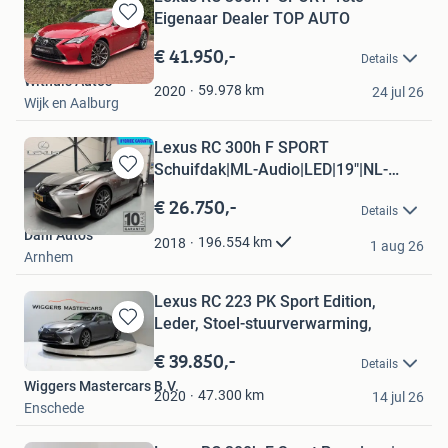
Eigenaar Dealer TOP AUTO
Bewaren
in
€ 41.950,-
Details
Mijn
Withuis Auto's
Favorieten
59.978
km
2020
24 jul 26
Wijk en Aalburg
Lexus RC 300h F SPORT
Schuifdak|ML-Audio|LED|19"|NL-
Bewaren
Auto!
in
€ 26.750,-
Details
Mijn
Dani Auto's
Favorieten
196.554
km
2018
1 aug 26
Arnhem
Lexus RC 223 PK Sport Edition,
Leder, Stoel-stuurverwarming,
Bewaren
in
€ 39.850,-
Details
Mijn
Wiggers Mastercars B.V.
Favorieten
47.300
km
2020
14 jul 26
Enschede