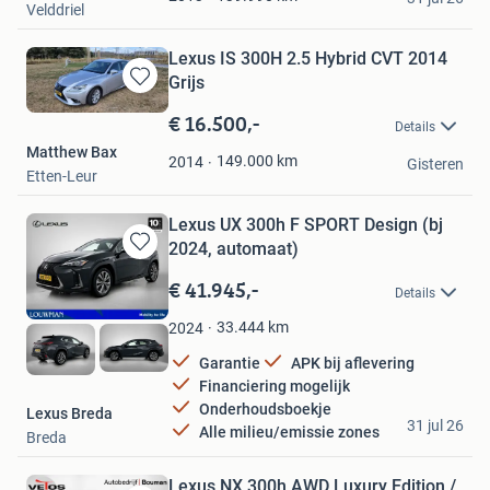
Velddriel
Lexus IS 300H 2.5 Hybrid CVT 2014
Grijs
Bewaren
in
€ 16.500,-
Details
Mijn
Matthew Bax
Favorieten
149.000
km
2014
Gisteren
Etten-Leur
Lexus UX 300h F SPORT Design (bj
2024, automaat)
Bewaren
in
€ 41.945,-
Details
Mijn
Favorieten
33.444
km
2024
Garantie
APK bij aflevering
Financiering mogelijk
Onderhoudsboekje
Lexus Breda
31 jul 26
Alle milieu/emissie zones
Breda
Lexus NX 300h AWD Luxury Edition /