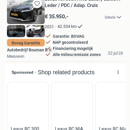
Leder / PDC / Adap. Cruis
Bewaren
in
€ 35.950,-
Details
Mijn
Favorieten
42.534
km
2021
Garantie: BOVAG
NAP gecontroleerd
Bovag Garantie
Financiering mogelijk
Autobedrijf Bouman B.V.
22 jul 26
Alle milieu/emissie zones
Meeuwen