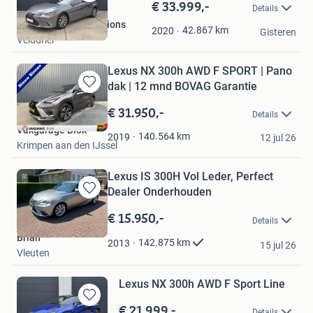
€ 33.999,-
Bewaren
Details
in
van Enckevort occasions
Mijn
42.867
km
2020
Gisteren
Velddriel
Favorieten
Lexus NX 300h AWD F SPORT | Pano
dak | 12 mnd BOVAG Garantie
Bewaren
in
€ 31.950,-
Details
Mijn
Vakgarage Blok
Favorieten
140.564
km
2019
12 jul 26
Krimpen aan den IJssel
Lexus IS 300H Vol Leder, Perfect
Dealer Onderhouden
Bewaren
in
€ 15.950,-
Details
Mijn
Brian
Favorieten
142.875
km
2013
15 jul 26
Vleuten
Lexus NX 300h AWD F Sport Line
€ 21.999,-
Bewaren
Details