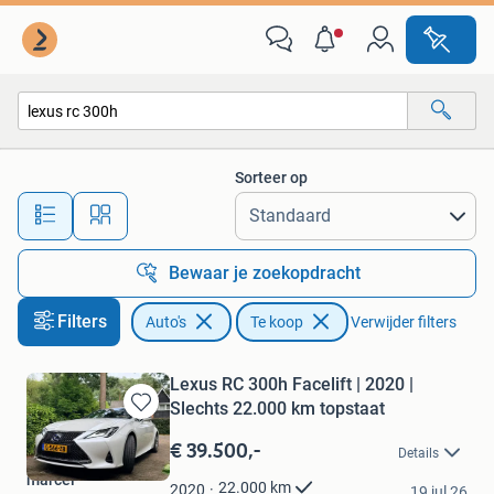
Auto's
Sorteer op
Alle afstanden…
Bewaar je zoekopdracht
Filters
Auto's
Te koop
Verwijder filters
Lexus RC 300h Facelift | 2020 |
Slechts 22.000 km topstaat
Bewaren
in
€ 39.500,-
Details
Mijn
marcel
Favorieten
22.000
km
2020
19 jul 26