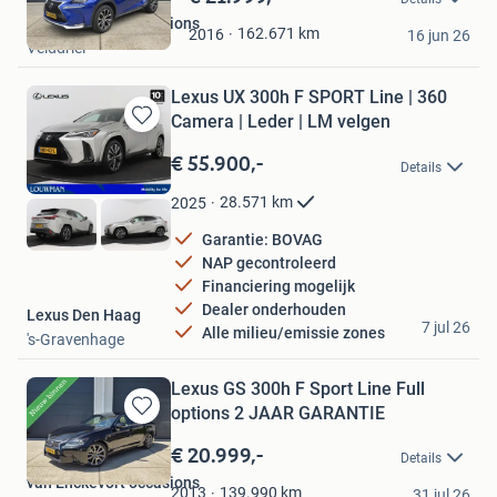
in
van Enckevort occasions
Mijn
162.671
km
2016
16 jun 26
Velddriel
Favorieten
Lexus UX 300h F SPORT Line | 360
Camera | Leder | LM velgen
Bewaren
in
€ 55.900,-
Details
Mijn
Favorieten
28.571
km
2025
Garantie: BOVAG
NAP gecontroleerd
Financiering mogelijk
Dealer onderhouden
Lexus Den Haag
7 jul 26
Alle milieu/emissie zones
's-Gravenhage
Lexus GS 300h F Sport Line Full
options 2 JAAR GARANTIE
Bewaren
in
€ 20.999,-
Details
Mijn
van Enckevort occasions
Favorieten
139.990
km
2013
31 jul 26