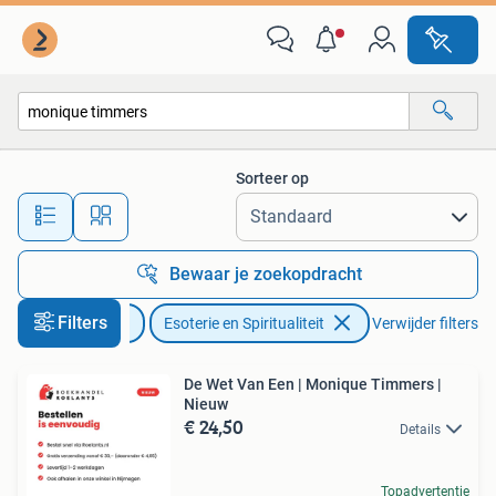
Esoterie en Spiritualiteit
Sorteer op
Alle afstanden…
Bewaar je zoekopdracht
Filters
Boeken
Esoterie en Spiritualiteit
Verwijder filters
De Wet Van Een | Monique Timmers |
Nieuw
€ 24,50
Details
Topadvertentie