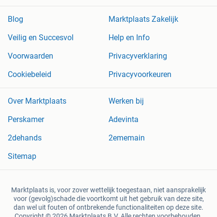
Blog
Marktplaats Zakelijk
Veilig en Succesvol
Help en Info
Voorwaarden
Privacyverklaring
Cookiebeleid
Privacyvoorkeuren
Over Marktplaats
Werken bij
Perskamer
Adevinta
2dehands
2ememain
Sitemap
Marktplaats is, voor zover wettelijk toegestaan, niet aansprakelijk
voor (gevolg)schade die voortkomt uit het gebruik van deze site,
dan wel uit fouten of ontbrekende functionaliteiten op deze site.
Copyright © 2026 Marktplaats B.V. Alle rechten voorbehouden.