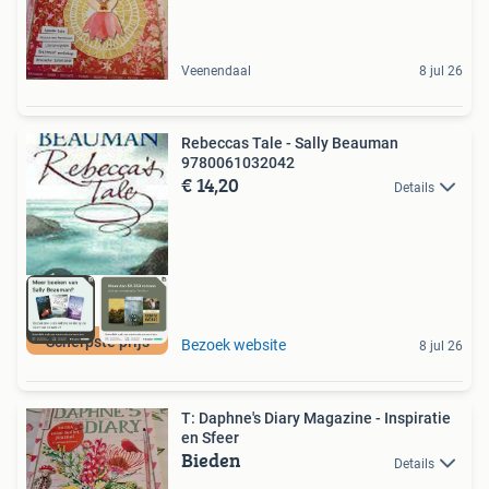
Veenendaal
8 jul 26
Rebeccas Tale - Sally Beauman
9780061032042
€ 14,20
Details
Scherpste prijs
Bezoek website
8 jul 26
T: Daphne's Diary Magazine - Inspiratie
en Sfeer
Bieden
Details