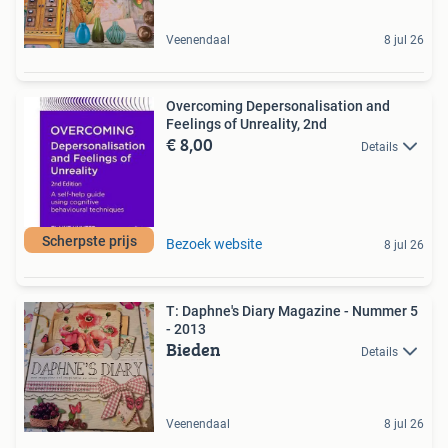
Veenendaal
8 jul 26
Overcoming Depersonalisation and
Feelings of Unreality, 2nd
€ 8,00
Details
Scherpste prijs
Bezoek website
8 jul 26
T: Daphne's Diary Magazine - Nummer 5
- 2013
Bieden
Details
Veenendaal
8 jul 26