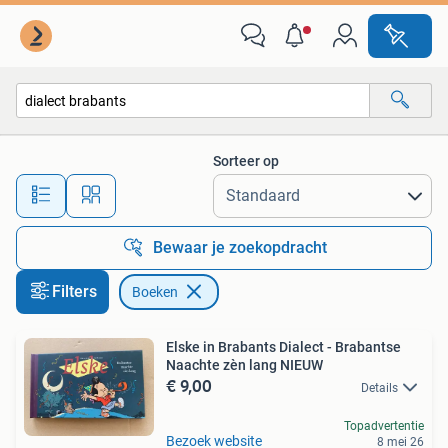
Boeken
Sorteer op
Alle afstanden…
Bewaar je zoekopdracht
Filters
Boeken
Elske in Brabants Dialect - Brabantse
Naachte zèn lang NIEUW
€ 9,00
Details
Topadvertentie
Bezoek website
8 mei 26