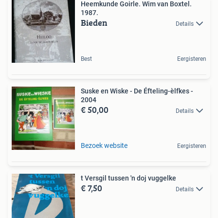
Heemkunde Goirle. Wim van Boxtel.
1987.
Bieden
Details
Best
Eergisteren
Suske en Wiske - De Éfteling-èlfkes -
2004
€ 50,00
Details
Bezoek website
Eergisteren
t Versgil tussen 'n doj vuggelke
€ 7,50
Details