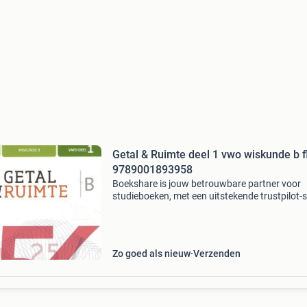
Getal & Ruimte deel 1 vwo wiskunde b f
9789001893958
Boekshare is jouw betrouwbare partner voor
studieboeken, met een uitstekende trustpilot-
We betalen pas uit wanneer jij helemaal tevre
bent, en we garanderen veilige transacties.
Bovendien dr
Zo goed als nieuw
Verzenden