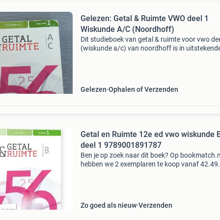
Gelezen: Getal & Ruimte VWO deel 1
Wiskunde A/C (Noordhoff)
Dit studieboek van getal & ruimte voor vwo dee
(wiskunde a/c) van noordhoff is in uitstekend
staat, op een klein scheurtje aan de voorkant 
Het boek is verder perfect onderhouden en er i
Gelezen
Ophalen of Verzenden
Getal en Ruimte 12e ed vwo wiskunde 
deel 1 9789001891787
Ben je op zoek naar dit boek? Op bookmatch.n
hebben we 2 exemplaren te koop vanaf 42.49
Bookmatch is dé markplaats voor tweedehan
studieboeken. Je koopt je studieboeken veilig
wij betalen een
Zo goed als nieuw
Verzenden