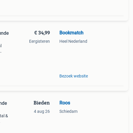
€ 34,99
Bookmatch
unde
Eergisteren
Heel Nederland
l
ds
 want
Bezoek website
Bieden
Roos
nde
4 aug 26
Schiedam
al &
n in