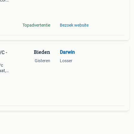
score.
den
Topadvertentie
Bezoek website
Bieden
Darwin
/C -
Gisteren
Losser
/c
aat,
et
lee