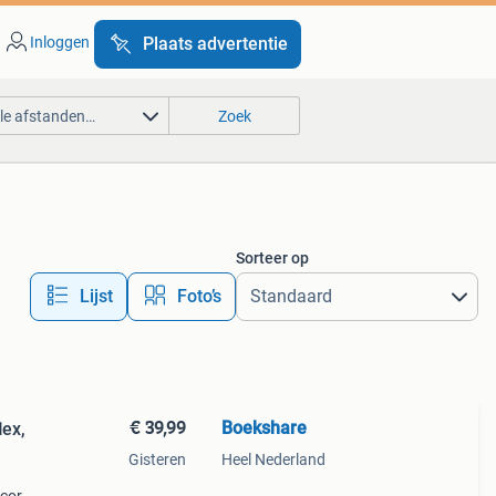
Inloggen
Plaats advertentie
lle afstanden…
Zoek
Sorteer op
Lijst
Foto’s
€ 39,99
Boekshare
lex,
Gisteren
Heel Nederland