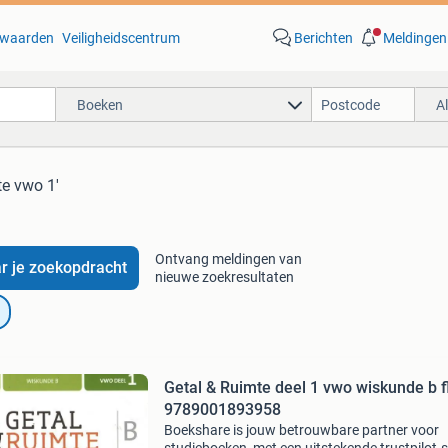
waarden
Veiligheidscentrum
Berichten
Meldingen
Boeken
A
te vwo 1'
Ontvang meldingen van
r je zoekopdracht
nieuwe zoekresultaten
Getal & Ruimte deel 1 vwo wiskunde b f
9789001893958
Boekshare is jouw betrouwbare partner voor