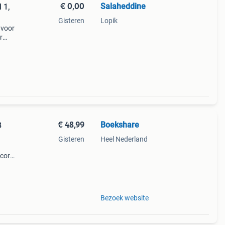
€ 0,00
Salaheddine
 1,
Gisteren
Lopik
 voor
r
ijn in
€ 48,99
Boekshare
B
Gisteren
Heel Nederland
score.
den
Bezoek website