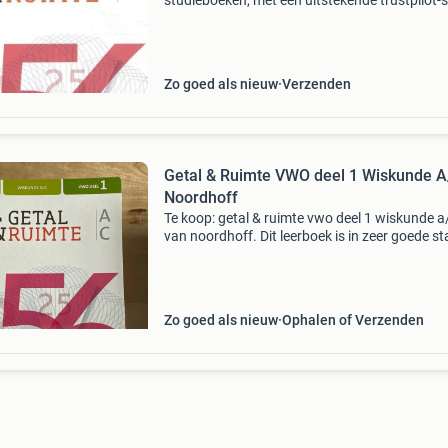
studieboeken, met een uitstekende trustpilot-
We betalen pas uit wanneer jij helemaal tevre
bent, en we garanderen veilige transacties.
Bovendien dr
Zo goed als nieuw
Verzenden
Getal & Ruimte VWO deel 1 Wiskunde A
Noordhoff
Te koop: getal & ruimte vwo deel 1 wiskunde a
van noordhoff. Dit leerboek is in zeer goede st
zo goed als nieuw. Het boek is geschikt voor h
vak wiskunde a/c op vwo-niveau. Ideaal voor 
Zo goed als nieuw
Ophalen of Verzenden