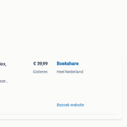
€ 39,99
Boekshare
lex,
Gisteren
Heel Nederland
score.
den
Bezoek website