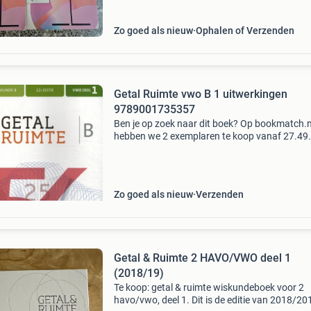
zeer goede
Zo goed als nieuw
Ophalen of Verzenden
Getal Ruimte vwo B 1 uitwerkingen
9789001735357
Ben je op zoek naar dit boek? Op bookmatch.n
hebben we 2 exemplaren te koop vanaf 27.49
Bookmatch is dé markplaats voor tweedehan
studieboeken. Je koopt je studieboeken veilig
wij betalen een
Zo goed als nieuw
Verzenden
Getal & Ruimte 2 HAVO/VWO deel 1
(2018/19)
Te koop: getal & ruimte wiskundeboek voor 2
havo/vwo, deel 1. Dit is de editie van 2018/20