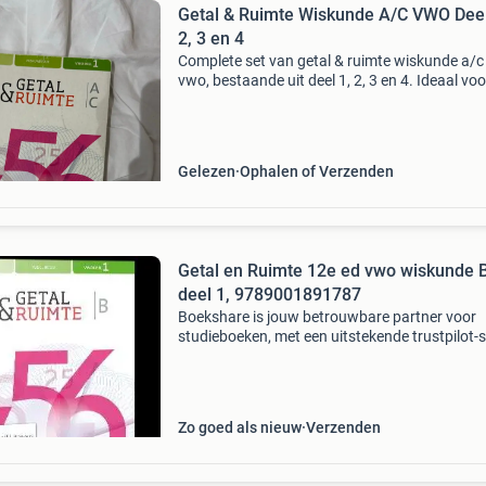
Getal & Ruimte Wiskunde A/C VWO Deel
2, 3 en 4
Complete set van getal & ruimte wiskunde a/c
vwo, bestaande uit deel 1, 2, 3 en 4. Ideaal voo
scholieren die deze vakken volgen. De boeken z
gelezen staat, maar nog goed bruikbaar voor
Gelezen
Ophalen of Verzenden
Getal en Ruimte 12e ed vwo wiskunde 
deel 1, 9789001891787
Boekshare is jouw betrouwbare partner voor
studieboeken, met een uitstekende trustpilot-
We betalen pas uit wanneer jij helemaal tevre
bent, en we garanderen veilige transacties.
Bovendien dr
Zo goed als nieuw
Verzenden