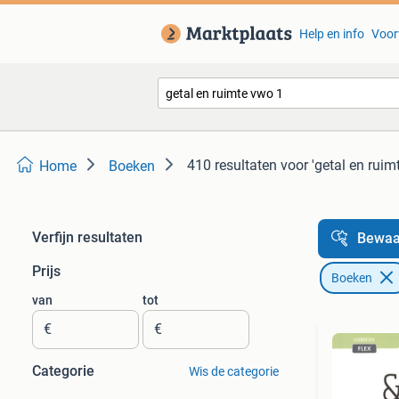
Help en info
Voor
410 resultaten
voor 'getal en ruim
Home
Boeken
Verfijn resultaten
Bewaa
Prijs
Boeken
van
tot
€
€
Categorie
Wis de categorie