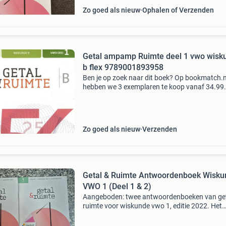
Zo goed als nieuw
Ophalen of Verzenden
Getal ampamp Ruimte deel 1 vwo wisk
b flex 9789001893958
Ben je op zoek naar dit boek? Op bookmatch.n
hebben we 3 exemplaren te koop vanaf 34.99
Bookmatch is dé markplaats voor tweedehan
studieboeken. Je koopt je studieboeken veilig
wij betalen een
Zo goed als nieuw
Verzenden
Getal & Ruimte Antwoordenboek Wisku
VWO 1 (Deel 1 & 2)
Aangeboden: twee antwoordenboeken van get
ruimte voor wiskunde vwo 1, editie 2022. Het
betreft deel 1 en deel 2, geschikt voor het
schooljaar 2022-2023 en verder. De boeken zij