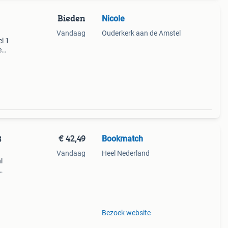
Bieden
Nicole
Vandaag
Ouderkerk aan de Amstel
l 1
e
na.
s n
€ 42,49
Bookmatch
B
Vandaag
Heel Nederland
l
ds
 want
Bezoek website