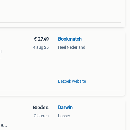
€ 27,49
Bookmatch
4 aug 26
Heel Nederland
l
ds
 want
Bezoek website
Bieden
Darwin
Gisteren
Losser
19.