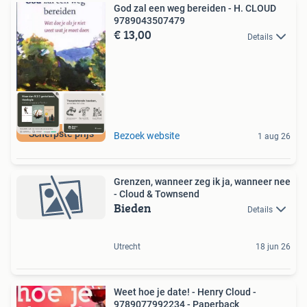
God zal een weg bereiden - H. CLOUD
9789043507479
€ 13,00
Details
Scherpste prijs
Bezoek website
1 aug 26
Grenzen, wanneer zeg ik ja, wanneer nee
- Cloud & Townsend
Bieden
Details
Utrecht
18 jun 26
Weet hoe je date! - Henry Cloud -
9789077992234 - Paperback