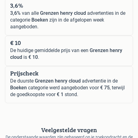
3,6%
3,6%
van alle
Grenzen henry cloud
advertenties in de
categorie
Boeken
zijn in de afgelopen week
aangeboden.
€ 10
De huidige gemiddelde prijs van een
Grenzen henry
cloud
is
€ 10
.
Prijscheck
De duurste
Grenzen henry cloud
advertentie in de
Boeken
categorie werd aangeboden voor
€ 75
, terwijl
de goedkoopste voor
€ 1
stond.
Veelgestelde vragen
De onderstaande waarden zijn gebaseerd op je zoekopdracht en de