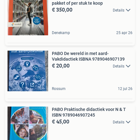
pakket of per stuk te koop
€ 350,00
Details
Denekamp
25 apr 26
PABO De wereld in met aard-
Vakdidactiek ISBNA 9789046907139
€ 20,00
Details
Rossum
12 jul 26
PABO Praktische didactiek voor N & T
ISBN 9789046907245
€ 45,00
Details