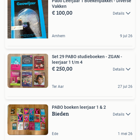
Pabo Leerjaar 1 Boekenpakket - Diverse
Vakken
€ 100,00
Details
Arnhem
9 jul 26
Set 29 PABO studieboeken - ZGAN -
leerjaar 1 t/m 4
€ 250,00
Details
Ter Aar
27 jul 26
PABO boeken leerjaar 1 & 2
Bieden
Details
Ede
1 mei 26