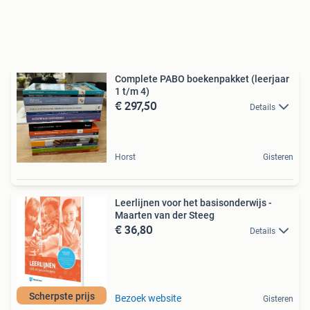
Complete PABO boekenpakket (leerjaar
1 t/m 4)
€ 297,50
Details
Horst
Gisteren
Leerlijnen voor het basisonderwijs -
Maarten van der Steeg
€ 36,80
Details
Scherpste prijs
Bezoek website
Gisteren