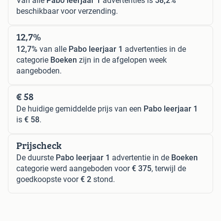
Van alle
Pabo leerjaar 1
advertenties is
58,2%
beschikbaar voor verzending.
12,7%
12,7%
van alle
Pabo leerjaar 1
advertenties in de
categorie
Boeken
zijn in de afgelopen week
aangeboden.
€ 58
De huidige gemiddelde prijs van een
Pabo leerjaar 1
is
€ 58
.
Prijscheck
De duurste
Pabo leerjaar 1
advertentie in de
Boeken
categorie werd aangeboden voor
€ 375
, terwijl de
goedkoopste voor
€ 2
stond.