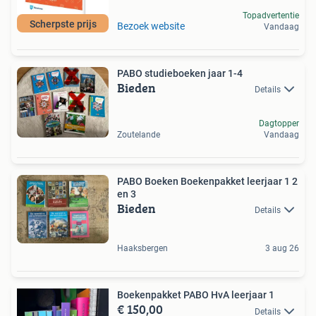
Topadvertentie
Scherpste prijs
Bezoek website
Vandaag
PABO studieboeken jaar 1-4
Bieden
Details
Dagtopper
Zoutelande
Vandaag
PABO Boeken Boekenpakket leerjaar 1 2
en 3
Bieden
Details
Haaksbergen
3 aug 26
Boekenpakket PABO HvA leerjaar 1
€ 150,00
Details