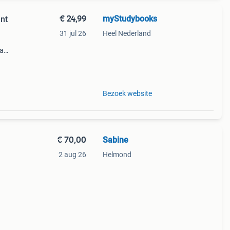
€ 24,99
myStudybooks
nt
31 jul 26
Heel Nederland
ia
 is
en: -
Bezoek website
€ 70,00
Sabine
2 aug 26
Helmond