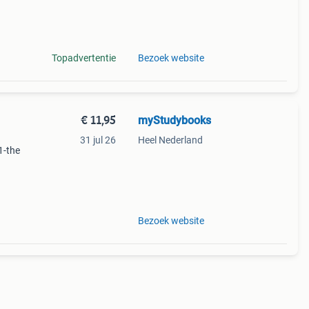
g.
Topadvertentie
Bezoek website
€ 11,95
myStudybooks
31 jul 26
Heel Nederland
1-the
g.
Bezoek website