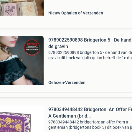
Nieuw
Ophalen of Verzenden
9789022590898 Bridgerton 5 - De hand
de gravin
9789022590898 bridgerton 5 - de hand van d
gravin dit boek van julia quinn betreft de 1e dr
paperback uitvoering. De staat van dit
tweedehands exemplaar is redelijk. Het boek i
verkrijgbaar van
Gelezen
Verzenden
9780349448442 Bridgerton: An Offer 
A Gentleman (brid...
9780349448442 bridgerton: an offer from a
gentleman (bridgertons book 3) dit boek van ju