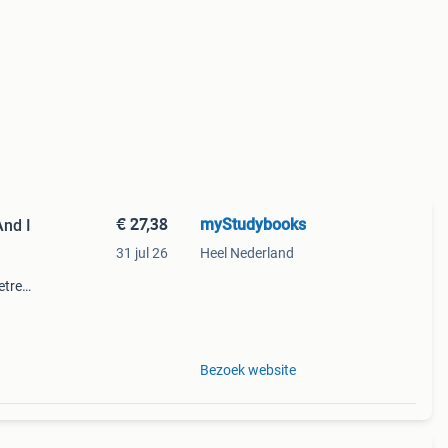
€ 27,38
myStudybooks
nd I
31 jul 26
Heel Nederland
etreft
Bezoek website