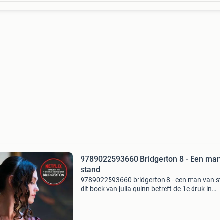
9789022593660 Bridgerton 8 - Een ma
stand
9789022593660 bridgerton 8 - een man van s
dit boek van julia quinn betreft de 1e druk in
paperback uitvoering. De staat van dit
tweedehands exemplaar is goed. Het boek is
verkrijgbaar vanaf &euro