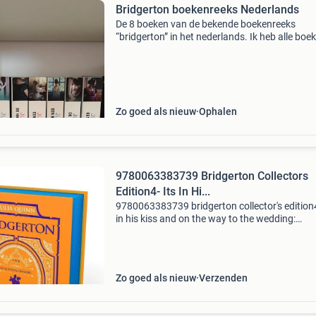
Bridgerton boekenreeks Nederlands
De 8 boeken van de bekende boekenreeks
“bridgerton” in het nederlands. Ik heb alle boe
gelezen. Verder zijn ze niet gebruikt. Afkomstig
een rookvrij huis.
Zo goed als nieuw
Ophalen
9780063383739 Bridgerton Collectors
Edition4- Its In Hi...
9780063383739 bridgerton collector's edition4-
in his kiss and on the way to the wedding:
bridgerton collector's edition dit boek van julia
quinn betreft de collector's druk in ha
Zo goed als nieuw
Verzenden