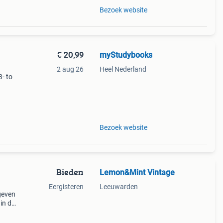
Bezoek website
€ 20,99
myStudybooks
2 aug 26
Heel Nederland
- to
Bezoek website
Bieden
Lemon&Mint Vintage
Eergisteren
Leeuwarden
geven
 in de
st-