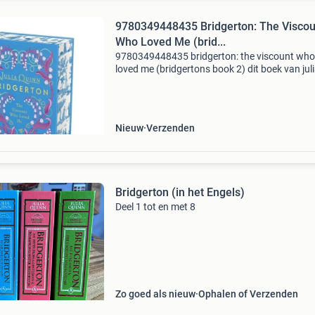
9780349448435 Bridgerton: The Viscou
Who Loved Me (brid...
9780349448435 bridgerton: the viscount who
loved me (bridgertons book 2) dit boek van jul
quinn betreft de hardcover uitvoering. Dit boek
nieuw verkrijgbaar vanaf €24.99. Eigenschapp
is
Nieuw
Verzenden
Bridgerton (in het Engels)
Deel 1 tot en met 8
Zo goed als nieuw
Ophalen of Verzenden