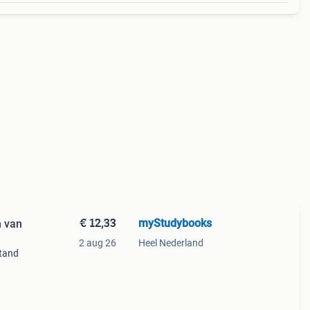
€ 12,33
myStudybooks
n van
2 aug 26
Heel Nederland
tand