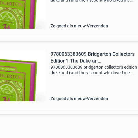
duke and i and the viscount who loved me:
bridgerton collector's edition dit boek van julia
quinn betreft de 1e druk in hardcover uitvoerin
Zo goed als nieuw
Verzenden
9780063383609 Bridgerton Collectors
Edition1-The Duke an...
9780063383609 bridgerton collector's edition
duke and i and the viscount who loved me:
bridgerton collector's edition dit boek van julia
quinn betreft de 1e druk in hardcover uitvoerin
Zo goed als nieuw
Verzenden