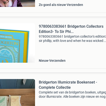
Zo goed als nieuw
Verzenden
9780063383661 Bridgerton Collectors
Edition3- To Sir Phi...
9780063383661 bridgerton collector's edition3
sir phillip, with love and when he was wicked:
bridgerton collector's edition dit boek van julia
quinn betreft de collector's edition druk
Nieuw
Verzenden
Bridgerton Illumicrate Boekenset -
Complete Collectie
Complete set van de bridgerton boeken, uitge
door illumicrate. Alle boeken zijn nieuw en nog
originele bubbeltjesplastic verpakking. Een mu
have voor elke fan van de bridgerton serie en v