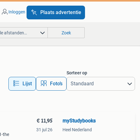
Inloggen
Plaats advertentie
lle afstanden…
Zoek
Sorteer op
Lijst
Foto’s
€ 11,95
myStudybooks
31 jul 26
Heel Nederland
1-the