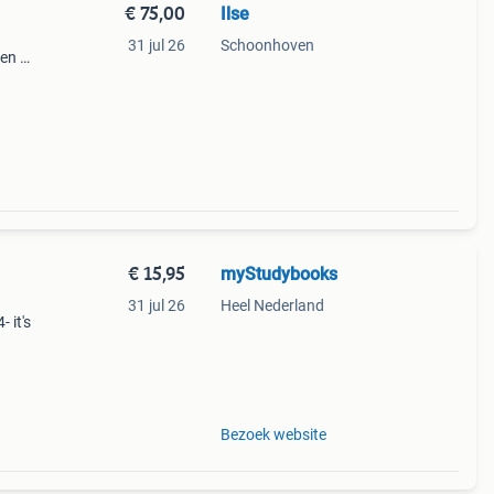
€ 75,00
Ilse
31 jul 26
Schoonhoven
ken 1x
 uit
€ 15,95
myStudybooks
31 jul 26
Heel Nederland
 it's
Bezoek website