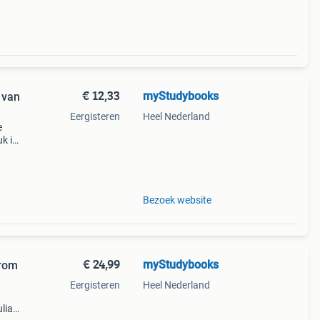
€ 12,33
myStudybooks
 van
Eergisteren
Heel Nederland
e
uk in
s
Bezoek website
€ 24,99
myStudybooks
From
Eergisteren
Heel Nederland
lia