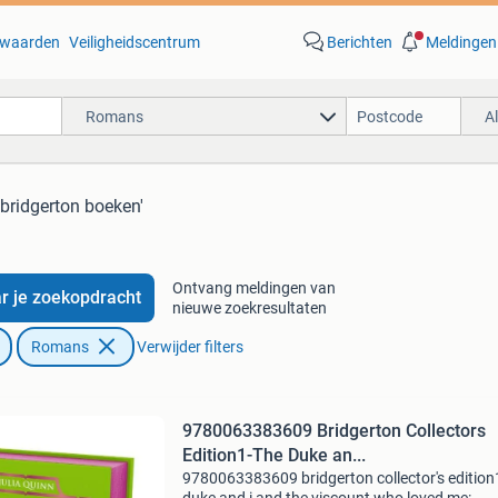
waarden
Veiligheidscentrum
Berichten
Meldingen
Romans
A
'bridgerton boeken'
Ontvang meldingen van
r je zoekopdracht
nieuwe zoekresultaten
Romans
Verwijder filters
9780063383609 Bridgerton Collectors
Edition1-The Duke an...
9780063383609 bridgerton collector's edition