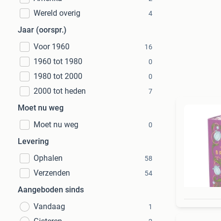
Wereld overig
4
Jaar (oorspr.)
Voor 1960
16
1960 tot 1980
0
1980 tot 2000
0
2000 tot heden
7
Moet nu weg
Moet nu weg
0
Levering
Ophalen
58
Verzenden
54
Aangeboden sinds
Vandaag
1