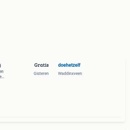
Gratis
doehetzelf
)
en
Gisteren
Waddinxveen
e
.