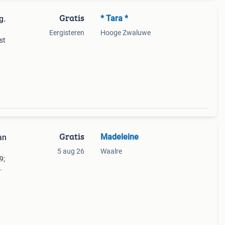
Gratis
* Tara *
g.
Eergisteren
Hooge Zwaluwe
st
Gratis
Madeleine
an
5 aug 26
Waalre
9;
erhaal