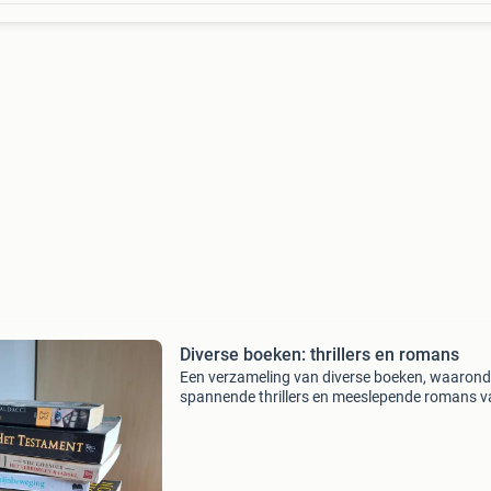
Diverse boeken: thrillers en romans
Een verzameling van diverse boeken, waarond
spannende thrillers en meeslepende romans v
bekende auteurs zoals david baldacci, john
grisham, harlan coben, will lavender, dick van 
heuvel en nels