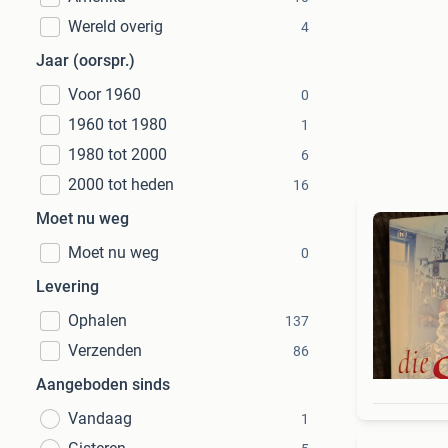
Wereld overig
4
Jaar (oorspr.)
Voor 1960
0
1960 tot 1980
1
1980 tot 2000
6
2000 tot heden
16
Moet nu weg
Moet nu weg
0
Levering
Ophalen
137
Verzenden
86
Aangeboden sinds
Vandaag
1