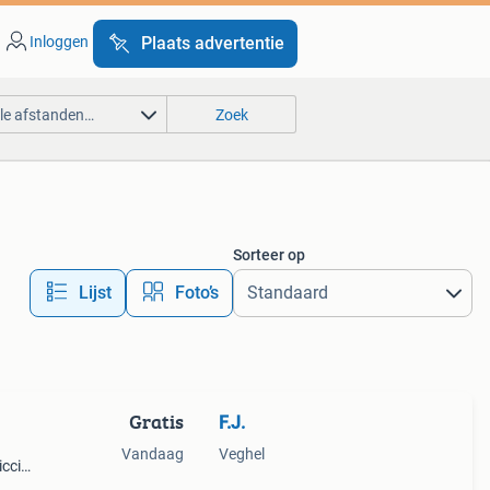
Inloggen
Plaats advertentie
lle afstanden…
Zoek
Sorteer op
Lijst
Foto’s
Gratis
F.J.
d
Vandaag
Veghel
icci
ikawa,