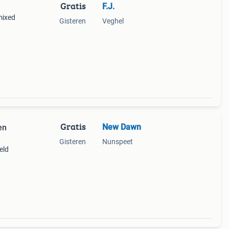
Gratis
F.J.
 mixed
Gisteren
Veghel
ony
h
Gratis
New Dawn
en
Gisteren
Nunspeet
eld
 van