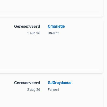
Gereserveerd
Omarietje
5 aug 26
Utrecht
Gereserveerd
GJGreydanus
2 aug 26
Ferwert