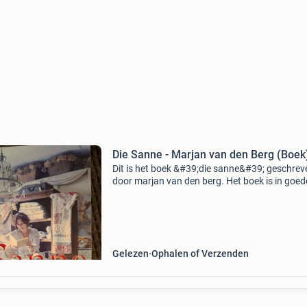
Die Sanne - Marjan van den Berg (Boek
Dit is het boek &#39;die sanne&#39; geschrev
door marjan van den berg. Het boek is in goed
staat en klaar voor een nieuwe lezer. Een
meeslepend verhaal dat je niet wilt wegleggen
Verzendko
Gelezen
Ophalen of Verzenden