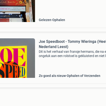
bill bryson, amitar ghosh, michael blake and
Gelezen
Ophalen
Joe Speedboot - Tommy Wieringa (Hee
Nederland Leest)
Dit is het verhaal van fransje hermans, die na 
ongeluk aan een rolstoel is gekluisterd en niet
spreken. Hij ontwikkelt een grenzeloze fascina
voor een nieuweling in het dorp, joe speedboot
Zo goed als nieuw
Ophalen of Verzenden