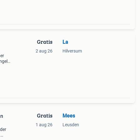
Gratis
La
2 aug 26
Hilversum
her
engels
meesl
Gratis
Mees
an
1 aug 26
Leusden
nder
t