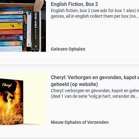
English Fiction, Box 2
English fiction, box 2 (see ads for box 1 also)
genres, all in english collect them per box (no
sending) authors: donna leon, jane gardam, t
hillerman, jodi picoult, kate morton, nicci frenc
Gelezen
Ophalen
Cheryl: Verborgen en gevonden, kapot 
geheeld (op website)
Cheryl: verborgen en gevonden, kapot en gehe
(deel 1 van de serie "volg je hart, verander de
wereld") inhoud: het begon met het verlangen
margreet om haar ouderlijk huis te ontvluchte
Nieuw
Ophalen of Verzenden