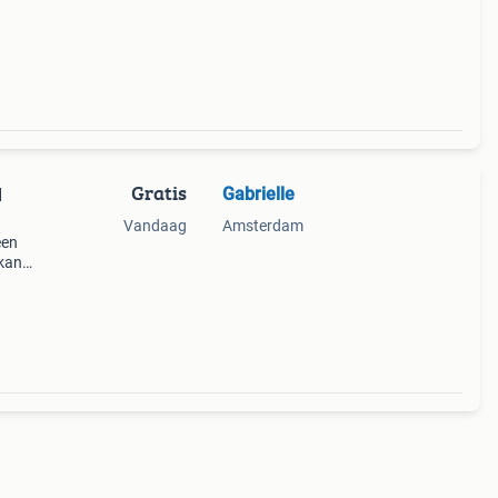
Gratis
Gabrielle
l
Vandaag
Amsterdam
een
 kan
tie
,