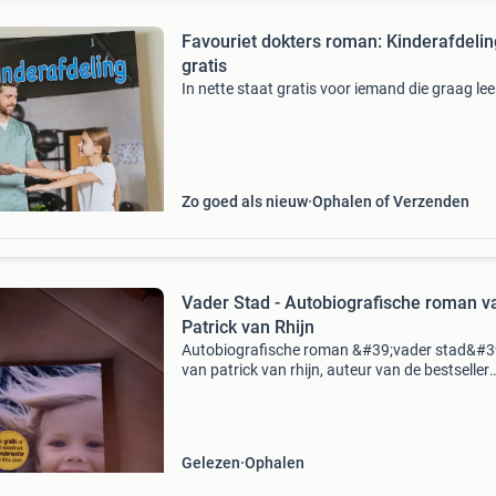
Favouriet dokters roman: Kinderafdelin
gratis
In nette staat gratis voor iemand die graag lee
Zo goed als nieuw
Ophalen of Verzenden
Vader Stad - Autobiografische roman v
Patrick van Rhijn
Autobiografische roman &#39;vader stad&#3
van patrick van rhijn, auteur van de bestseller
&#39;weg van lila&#39;. Dit boek vertelt het v
van een wanhopige vader die het recht i
Gelezen
Ophalen