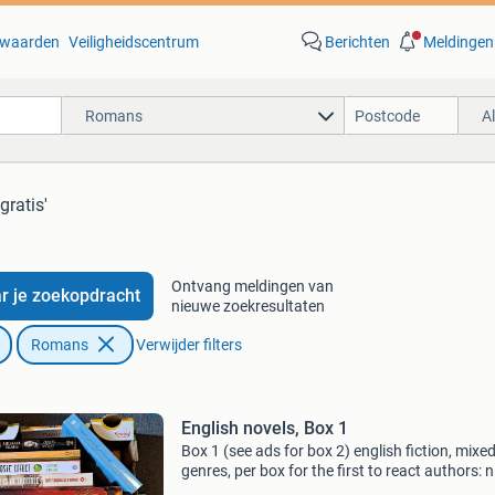
waarden
Veiligheidscentrum
Berichten
Meldingen
Romans
A
gratis'
Ontvang meldingen van
r je zoekopdracht
nieuwe zoekresultaten
Romans
Verwijder filters
English novels, Box 1
Box 1 (see ads for box 2) english fiction, mixe
genres, per box for the first to react authors: n
french, nicholas evans, anthony doerr, hiro ar