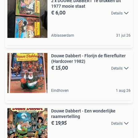
2 x DOUWE DABBERT 1e drukken uit
1977 mooie staat
€ 6,00
Details
Alblasserdam
31 jul 26
Douwe Dabbert - Florijn de flierefluiter
(Hardcover 1982)
€ 15,00
Details
Eindhoven
1 aug 26
Douwe Dabbert - Een wonderlijke
raamvertelling
€ 19,95
Details