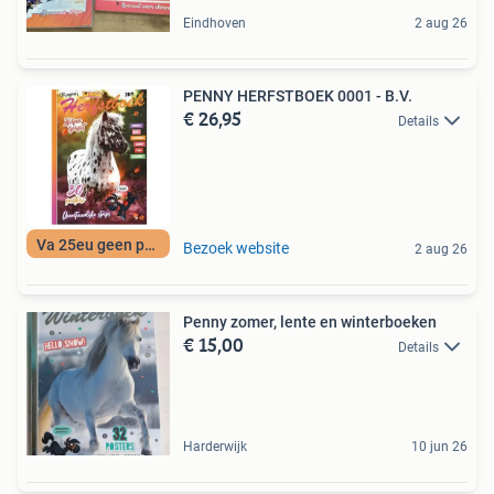
Eindhoven
2 aug 26
PENNY HERFSTBOEK 0001 - B.V.
€ 26,95
Details
Va 25eu geen porto
Bezoek website
2 aug 26
Penny zomer, lente en winterboeken
€ 15,00
Details
Harderwijk
10 jun 26