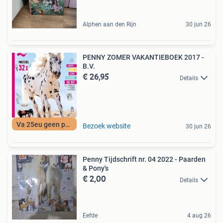
Alphen aan den Rijn
30 jun 26
PENNY ZOMER VAKANTIEBOEK 2017 -
B.V.
€ 26,95
Details
Va 25eu geen porto
Bezoek website
30 jun 26
Penny Tijdschrift nr. 04 2022 - Paarden
& Pony's
€ 2,00
Details
Eefde
4 aug 26