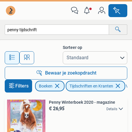
Tijdschriften en Kranten
Sorteer op
Alle afstanden…
Bewaar je zoekopdracht
Filters
Boeken
Tijdschriften en Kranten
Ver
Penny Winterboek 2020 - magazine
€ 26,95
Details