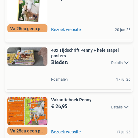
Va 25eu geen porto
Bezoek website
20 jun 26
40x Tijdschrift Penny + hele stapel
posters
Bieden
Details
Rosmalen
17 jul 26
Vakantieboek Penny
€ 26,95
Details
Va 25eu geen porto
Bezoek website
17 jul 26