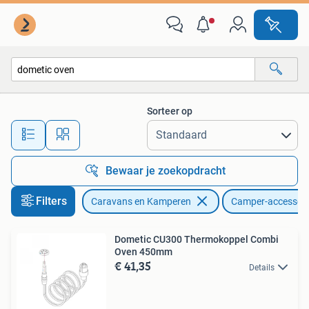
Camper-accessoires
Sorteer op
Alle afstanden…
Bewaar je zoekopdracht
Filters
Caravans en Kamperen
Camper-accessoir
Dometic CU300 Thermokoppel Combi
Oven 450mm
€ 41,35
Details