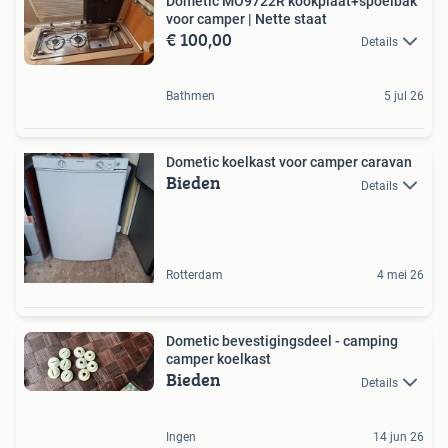
Dometic MO9722R kookplaat+spoelbak
voor camper | Nette staat
€ 100,00
Details
Bathmen
5 jul 26
Dometic koelkast voor camper caravan
Bieden
Details
Rotterdam
4 mei 26
Dometic bevestigingsdeel - camping
camper koelkast
Bieden
Details
Ingen
14 jun 26