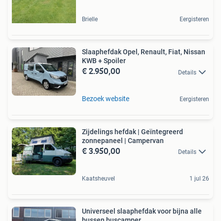
Brielle
Eergisteren
Slaaphefdak Opel, Renault, Fiat, Nissan
KWB + Spoiler
€ 2.950,00
Details
Bezoek website
Eergisteren
Zijdelings hefdak | Geïntegreerd
zonnepaneel | Campervan
€ 3.950,00
Details
Kaatsheuvel
1 jul 26
Universeel slaaphefdak voor bijna alle
bussen buscamper