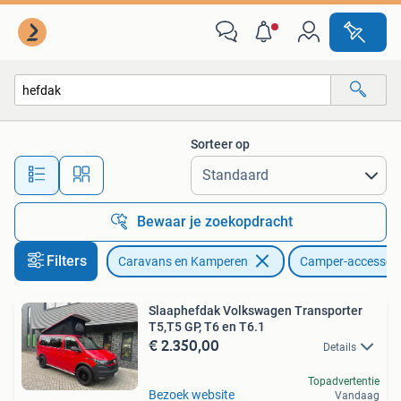
Camper-accessoires
Sorteer op
Alle afstanden…
Bewaar je zoekopdracht
Filters
Caravans en Kamperen
Camper-accessoir
Slaaphefdak Volkswagen Transporter
T5,T5 GP, T6 en T6.1
€ 2.350,00
Details
Topadvertentie
Bezoek website
Vandaag