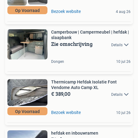
Op Voorraad
Bezoek website
4 aug 26
Camperbouw | Campermeubel | hefdak |
slaapbank
Zie omschrijving
Details
Dongen
10 jul 26
Thermicamp Hefdak Isolatie Font
Vendome Auto Camp XL
€ 389,00
Details
Op Voorraad
Bezoek website
10 jul 26
hefdak en inbouwramen