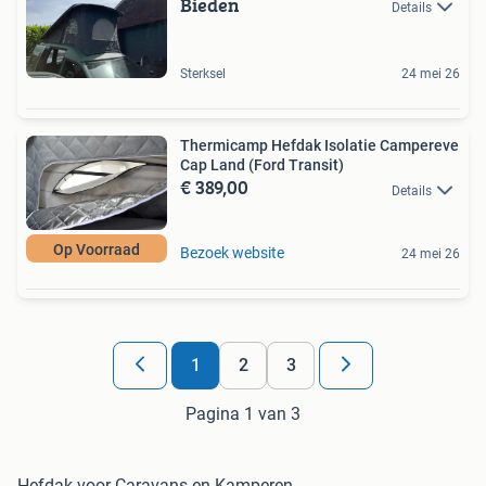
Bieden
Details
Sterksel
24 mei 26
Thermicamp Hefdak Isolatie Campereve
Cap Land (Ford Transit)
€ 389,00
Details
Op Voorraad
Bezoek website
24 mei 26
1
2
3
Pagina 1 van 3
Hefdak voor Caravans en Kamperen