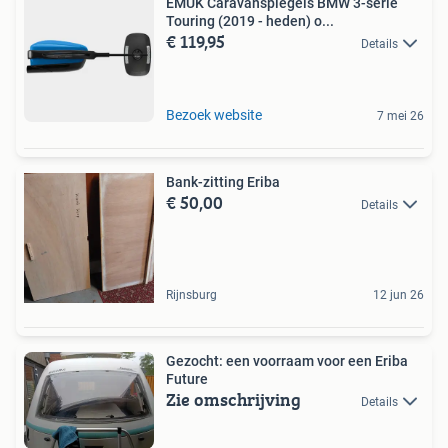
EMUK Caravanspiegels BMW 3-serie
Touring (2019 - heden) o...
€ 119,95
Details
Bezoek website
7 mei 26
Bank-zitting Eriba
€ 50,00
Details
Rijnsburg
12 jun 26
Gezocht: een voorraam voor een Eriba
Future
Zie omschrijving
Details