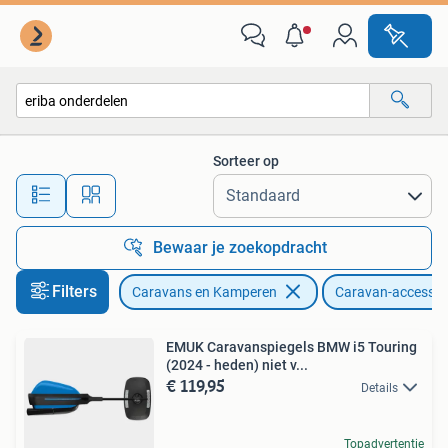
Caravan accessoires
Sorteer op
Alle afstanden…
Bewaar je zoekopdracht
Filters
Caravans en Kamperen
Caravan-accessoi
EMUK Caravanspiegels BMW i5 Touring
(2024 - heden) niet v...
€ 119,95
Details
Topadvertentie