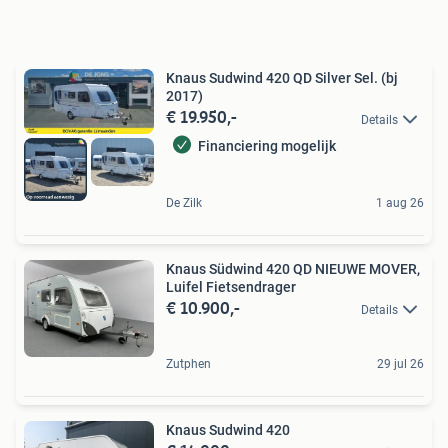
Knaus Sudwind 420 QD Silver Sel. (bj
2017)
€ 19.950,-
Details
Financiering mogelijk
De Zilk
1 aug 26
Knaus Südwind 420 QD NIEUWE MOVER,
Luifel Fietsendrager
€ 10.900,-
Details
Zutphen
29 jul 26
Knaus Sudwind 420