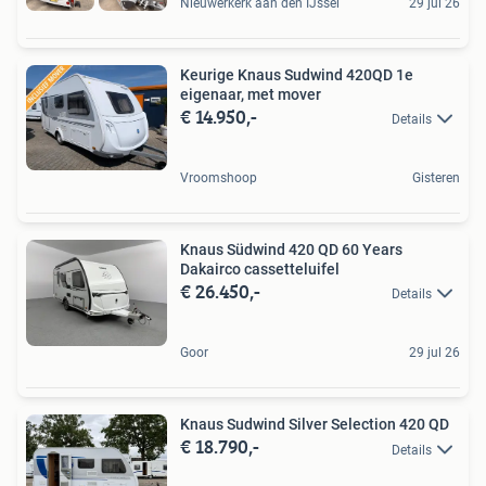
Nieuwerkerk aan den IJssel
29 jul 26
Keurige Knaus Sudwind 420QD 1e
eigenaar, met mover
€ 14.950,-
Details
Vroomshoop
Gisteren
Knaus Südwind 420 QD 60 Years
Dakairco cassetteluifel
€ 26.450,-
Details
Goor
29 jul 26
Knaus Sudwind Silver Selection 420 QD
€ 18.790,-
Details