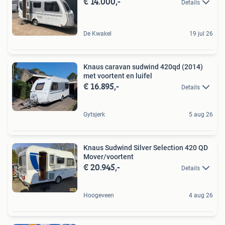
€ 14.000,-
Details
De Kwakel
19 jul 26
Knaus caravan sudwind 420qd (2014)
met voortent en luifel
€ 16.895,-
Details
Gytsjerk
5 aug 26
Knaus Sudwind Silver Selection 420 QD
Mover/voortent
€ 20.945,-
Details
Hoogeveen
4 aug 26