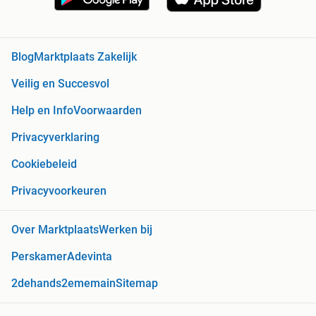
Blog
Marktplaats Zakelijk
Veilig en Succesvol
Help en Info
Voorwaarden
Privacyverklaring
Cookiebeleid
Privacyvoorkeuren
Over Marktplaats
Werken bij
Perskamer
Adevinta
2dehands
2ememain
Sitemap