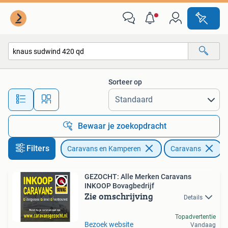
Caravans
Sorteer op
Alle afstanden…
Bewaar je zoekopdracht
Filters
Caravans en Kamperen
Caravans
V
GEZOCHT: Alle Merken Caravans
INKOOP Bovagbedrijf
Zie omschrijving
Details
Topadvertentie
Bezoek website
Vandaag