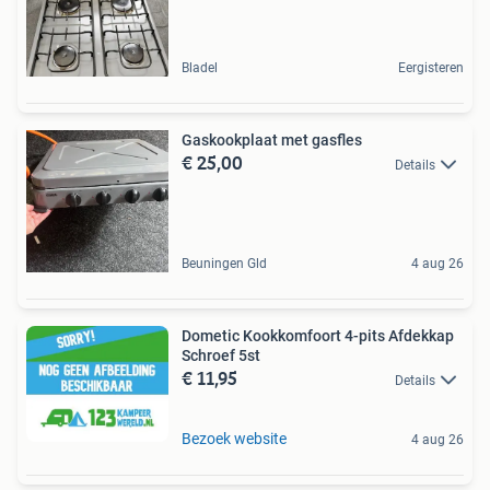
Bladel
Eergisteren
Gaskookplaat met gasfles
€ 25,00
Details
Beuningen Gld
4 aug 26
Dometic Kookkomfoort 4-pits Afdekkap
Schroef 5st
€ 11,95
Details
Bezoek website
4 aug 26