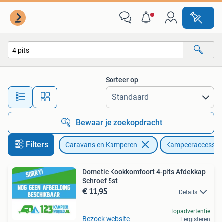
Kampeeraccessoires
Sorteer op
Alle afstanden…
Bewaar je zoekopdracht
Filters
Caravans en Kamperen
Kampeeraccessoi
Dometic Kookkomfoort 4-pits Afdekkap
Schroef 5st
€ 11,95
Details
Topadvertentie
Bezoek website
Eergisteren