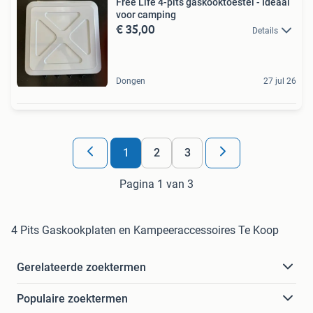
Free Life 4-pits gaskooktoestel - Ideaal
voor camping
€ 35,00
Details
Dongen
27 jul 26
1
2
3
Pagina 1 van 3
4 Pits Gaskookplaten en Kampeeraccessoires Te Koop
Gerelateerde zoektermen
Populaire zoektermen