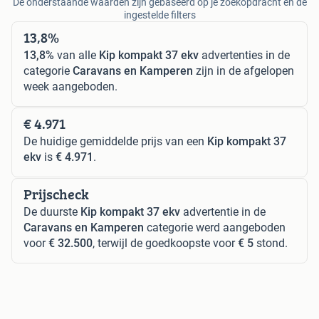
De onderstaande waarden zijn gebaseerd op je zoekopdracht en de
ingestelde filters
13,8%
13,8%
van alle
Kip kompakt 37 ekv
advertenties in de
categorie
Caravans en Kamperen
zijn in de afgelopen
week aangeboden.
€ 4.971
De huidige gemiddelde prijs van een
Kip kompakt 37
ekv
is
€ 4.971
.
Prijscheck
De duurste
Kip kompakt 37 ekv
advertentie in de
Caravans en Kamperen
categorie werd aangeboden
voor
€ 32.500
, terwijl de goedkoopste voor
€ 5
stond.