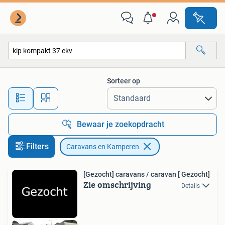
Caravans en Kamperen
Sorteer op
Alle afstanden…
Bewaar je zoekopdracht
Filters
Caravans en Kamperen
[Gezocht] caravans / caravan [ Gezocht]
Zie omschrijving
Details