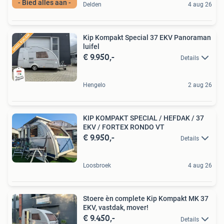
- Bied alles aan -
Delden
4 aug 26
Kip Kompakt Special 37 EKV Panoraman
luifel
€ 9.950,-
Details
Hengelo
2 aug 26
KIP KOMPAKT SPECIAL / HEFDAK / 37
EKV / FORTEX RONDO VT
€ 9.950,-
Details
Loosbroek
4 aug 26
Stoere èn complete Kip Kompakt MK 37
EKV, vastdak, mover!
€ 9.450,-
Details