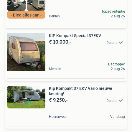
Topadvertentie
- Bied alles aan -
Delden
2 aug 26
KIP Kompakt Special 37EKV
€ 10.000,-
Details
Dagtopper
Merselo
2 aug 26
Kip Kompakt 37 EKV Vario nieuwe
keuring!
€ 9.250,-
Details
Heerenveen
Vandaag