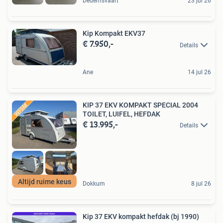
Dedemsvaart
23 jul 26
Kip Kompakt EKV37
€ 7.950,-
Details
Ane
14 jul 26
KIP 37 EKV KOMPAKT SPECIAL 2004
TOILET, LUIFEL, HEFDAK
€ 13.995,-
Details
Altijd ruime keus
Dokkum
8 jul 26
Kip 37 EKV kompakt hefdak (bj 1990)