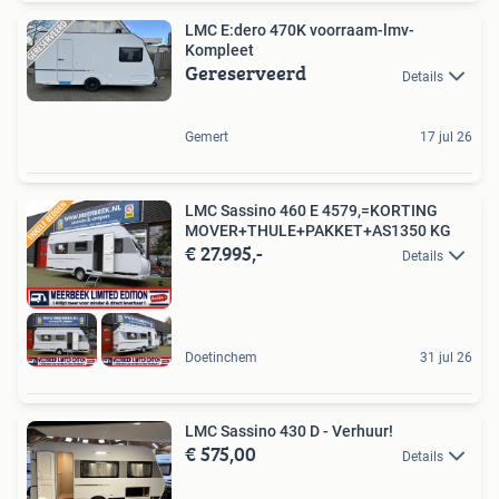
LMC E:dero 470K voorraam-lmv-
Kompleet
Gereserveerd
Details
Gemert
17 jul 26
LMC Sassino 460 E 4579,=KORTING
MOVER+THULE+PAKKET+AS1350 KG
€ 27.995,-
Details
Doetinchem
31 jul 26
LMC Sassino 430 D - Verhuur!
€ 575,00
Details