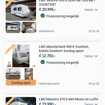
LMC Sassino 430 D ZEER NETJES MET
VOORTENT
€ 20.995,-
Details
Financiering mogelijk
Heinenoord
29 jul 26
LMC Munsterland 490 K Voortent,
Enkele bedden!! Zondag open!
€ 12.750,-
Details
Financiering mogelijk
Zondag open
Heerhugowaard
29 jul 26
LMC Maestro 470 E Met Mover en Luifel
€ 23.990,-
Details