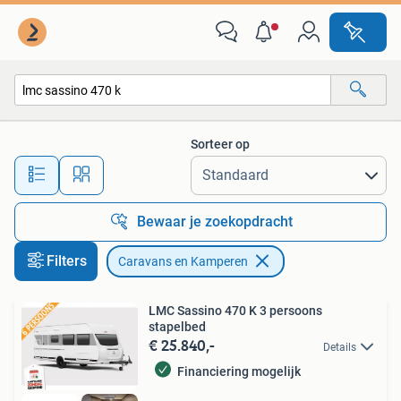
Caravans en Kamperen
Sorteer op
Alle afstanden…
Bewaar je zoekopdracht
Filters
Caravans en Kamperen
LMC Sassino 470 K 3 persoons
stapelbed
€ 25.840,-
Details
Financiering mogelijk