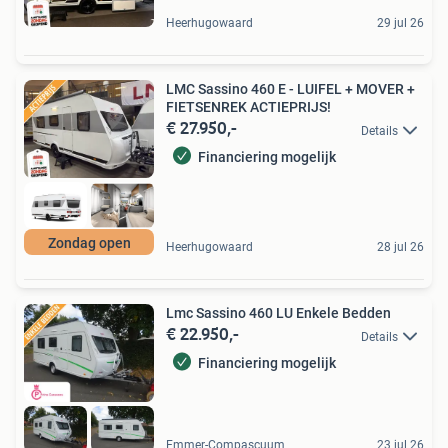
Heerhugowaard
29 jul 26
LMC Sassino 460 E - LUIFEL + MOVER +
FIETSENREK ACTIEPRIJS!
€ 27.950,-
Details
Financiering mogelijk
Zondag open
Heerhugowaard
28 jul 26
Lmc Sassino 460 LU Enkele Bedden
€ 22.950,-
Details
Financiering mogelijk
Emmer-Compascuum
23 jul 26