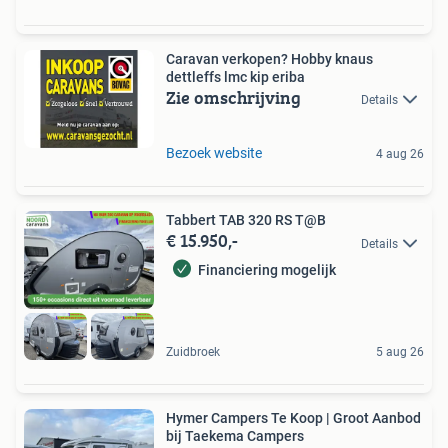
Caravan verkopen? Hobby knaus
dettleffs lmc kip eriba
Zie omschrijving
Details
Bezoek website
4 aug 26
Tabbert TAB 320 RS T@B
€ 15.950,-
Details
Financiering mogelijk
Zuidbroek
5 aug 26
Hymer Campers Te Koop | Groot Aanbod
bij Taekema Campers