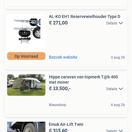
AL-KO EH1 Reservewielhouder Type D
€ 271,00
Details
Op Voorraad
Bezoek website
3 aug 26
Hippe caravan van topmerk T@b 400
met mover
€ 13.500,-
Details
Nieuwdorp
4 aug 26
Emuk Air-Lift Twin
€ 315,60
Details