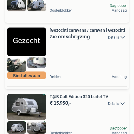
Dagtopper
Oosterblokker
Vandaag
[Gezocht] caravans / caravan [ Gezocht]
Zie omschrijving
Details
- Bied alles aan -
Delden
Vandaag
T@B Cult Edition 320 Luifel TV
€ 15.950,-
Details
Dagtopper
Oosterblokker
Vandaag