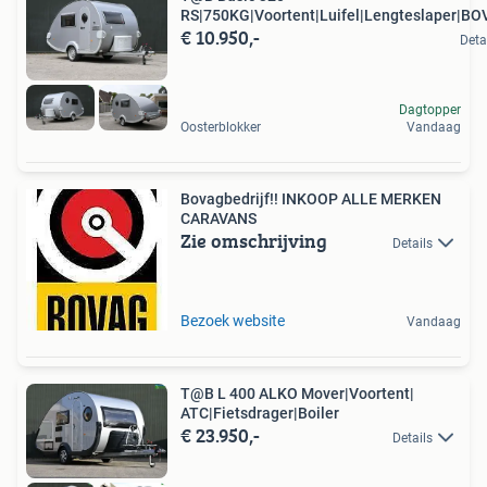
RS|750KG|Voortent|Luifel|Lengteslaper|B
€ 10.950,-
Deta
Dagtopper
Oosterblokker
Vandaag
Bovagbedrijf!! INKOOP ALLE MERKEN
CARAVANS
Zie omschrijving
Details
Bezoek website
Vandaag
T@B L 400 ALKO Mover|Voortent|
ATC|Fietsdrager|Boiler
€ 23.950,-
Details