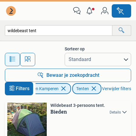
Tenten
Sorteer op
Alle afstanden…
Bewaar je zoekopdracht
Filters
Caravans en Kamperen
Tenten
Verwijder filters
Wildebeast 3-persoons tent.
Bieden
Details