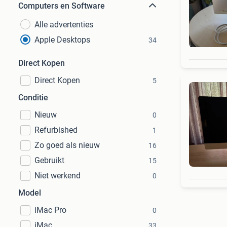
Computers en Software
Alle advertenties
Apple Desktops
34
Direct Kopen
Direct Kopen
5
Conditie
Nieuw
0
Refurbished
1
Zo goed als nieuw
16
Gebruikt
15
Niet werkend
0
Model
iMac Pro
0
iMac
33