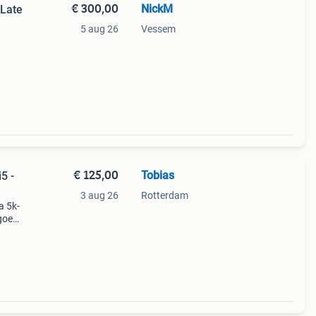
€ 300,00
NickM
 Late
5 aug 26
Vessem
r.
€ 125,00
Tobias
5 -
3 aug 26
Rotterdam
a 5k-
 goed
koop