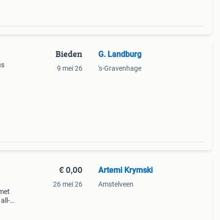
Bieden
G. Landburg
us
9 mei 26
's-Gravenhage
 mac
oon
€ 0,00
Artemi Krymski
26 mei 26
Amstelveen
 met
all-
 van