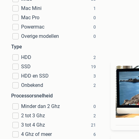
Mac Mini
1
Mac Pro
0
Powermac
0
Overige modellen
0
Type
HDD
2
SSD
19
HDD en SSD
3
Onbekend
2
Processorsnelheid
Minder dan 2 Ghz
0
2 tot 3 Ghz
2
3 tot 4 Ghz
21
4 Ghz of meer
6