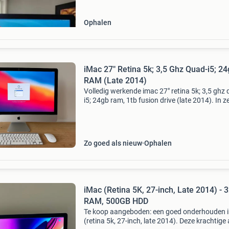
een s
Ophalen
iMac 27" Retina 5k; 3,5 Ghz Quad-i5; 2
RAM (Late 2014)
Volledig werkende imac 27" retina 5k; 3,5 ghz
i5; 24gb ram, 1tb fusion drive (late 2014). In z
goede staat, nauwelijks tot geen gebruiksspor
Inclusief toetsenbord, muis en superdrive c
Zo goed als nieuw
Ophalen
iMac (Retina 5K, 27-inch, Late 2014) - 
RAM, 500GB HDD
Te koop aangeboden: een goed onderhouden 
(retina 5k, 27-inch, late 2014). Deze krachtige a