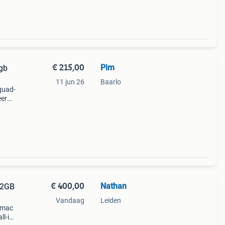
€ 215,00
Pim
4gb
11 jun 26
Baarlo
 quad-
eer
en.
€ 400,00
Nathan
32GB
Vandaag
Leiden
imac
ll-in-