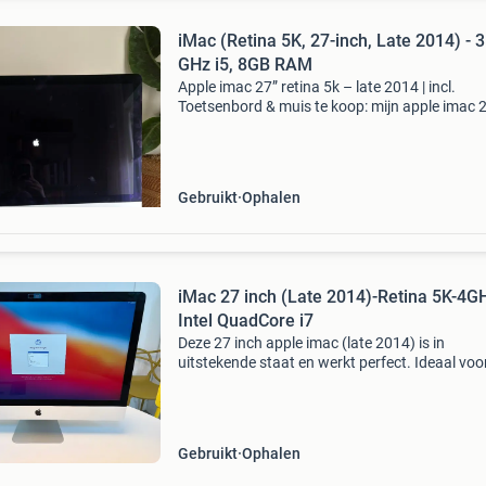
iMac (Retina 5K, 27-inch, Late 2014) - 3
GHz i5, 8GB RAM
Apple imac 27” retina 5k – late 2014 | incl.
Toetsenbord & muis te koop: mijn apple imac 
inch met prachtig 5k retina-display (late 2014)
Helemaal gereset en klaar voor een nieuwe
eigenaar — bi
Gebruikt
Ophalen
iMac 27 inch (Late 2014)-Retina 5K-4G
Intel QuadCore i7
Deze 27 inch apple imac (late 2014) is in
uitstekende staat en werkt perfect. Ideaal voo
thuisgebruik, studie of lichte professionele tak
De imac is volledig gereset en klaar voor een 
gebru
Gebruikt
Ophalen