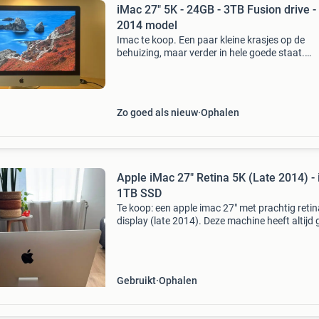
iMac 27" 5K - 24GB - 3TB Fusion drive -
2014 model
Imac te koop. Een paar kleine krasjes op de
behuizing, maar verder in hele goede staat.
Functioneel 100%. Wij gebruiken hem niet mee
Groeten.
Zo goed als nieuw
Ophalen
Apple iMac 27" Retina 5K (Late 2014) - i
1TB SSD
Te koop: een apple imac 27" met prachtig retin
display (late 2014). Deze machine heeft altijd
gewerkt en doet het nog steeds prima - ik ver
&#39;m alleen omdat ik overstap. Het 5
Gebruikt
Ophalen