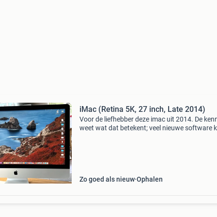
iMac (Retina 5K, 27 inch, Late 2014)
Voor de liefhebber deze imac uit 2014. De ken
weet wat dat betekent; veel nieuwe software k
op deze imac niet gebruiken. Safari en alle an
apple software werkt nog prima, mooi
onbeschadigd
Zo goed als nieuw
Ophalen