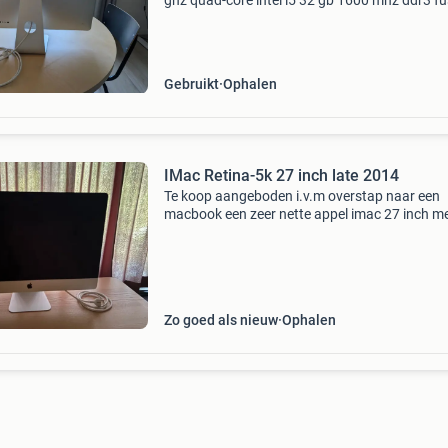
ghz quad-core intel i5 32 gb 1600 mhz ddr3 fu
drive amd radeon r9 m290x 2 gb het scherm h
bij gebruik last van burn in. Geen permanente
Gebruikt
Ophalen
IMac Retina-5k 27 inch late 2014
Te koop aangeboden i.v.m overstap naar een
macbook een zeer nette appel imac 27 inch m
opslag van 1,12 tb fusion drive en met 16 gb
geheugen
Zo goed als nieuw
Ophalen