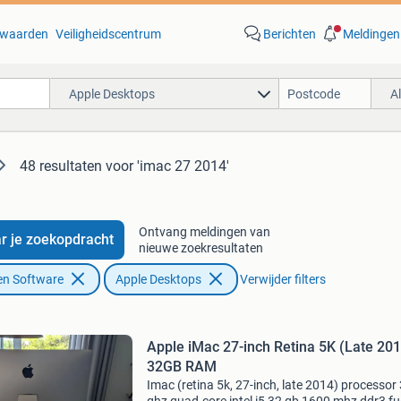
waarden
Veiligheidscentrum
Berichten
Meldingen
Apple Desktops
A
48 resultaten
voor 'imac 27 2014'
Ontvang meldingen van
r je zoekopdracht
nieuwe zoekresultaten
en Software
Apple Desktops
Verwijder filters
Apple iMac 27-inch Retina 5K (Late 201
32GB RAM
Imac (retina 5k, 27-inch, late 2014) processor 