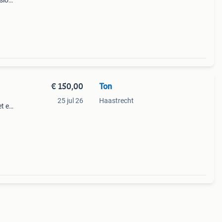
sion
eeft
 burn
€ 150,00
Ton
25 jul 26
Haastrecht
et een