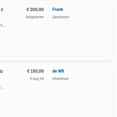
€ 200,00
Frank
.5
Eergisteren
Zandvoort
27-
.
€ 150,00
de Wit
Hz
3 aug 26
Ulvenhout
r
en.
nieuwe