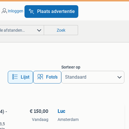
Inloggen
Plaats advertentie
lle afstanden…
Zoek
Sorteer op
Lijst
Foto’s
€ 150,00
Luc
4) -
Vandaag
Amsterdam
3,5