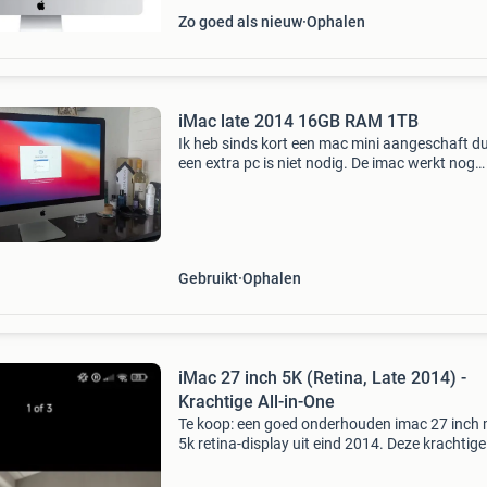
Zo goed als nieuw
Ophalen
iMac late 2014 16GB RAM 1TB
Ik heb sinds kort een mac mini aangeschaft d
een extra pc is niet nodig. De imac werkt nog
ontzettend goed en is zeer snel. Mocht je een
willen gebruiken voor microsoft office, of gew
voor da
Gebruikt
Ophalen
iMac 27 inch 5K (Retina, Late 2014) -
Krachtige All-in-One
Te koop: een goed onderhouden imac 27 inch
5k retina-display uit eind 2014. Deze krachtige 
in-one computer is ideaal voor grafisch werk,
videobewerking en dagelijks gebruik. Voorzien