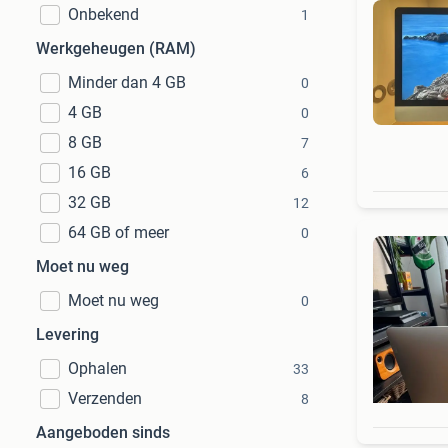
Onbekend
1
Werkgeheugen (RAM)
Minder dan 4 GB
0
4 GB
0
8 GB
7
16 GB
6
32 GB
12
64 GB of meer
0
Moet nu weg
Moet nu weg
0
Levering
Ophalen
33
Verzenden
8
Aangeboden sinds