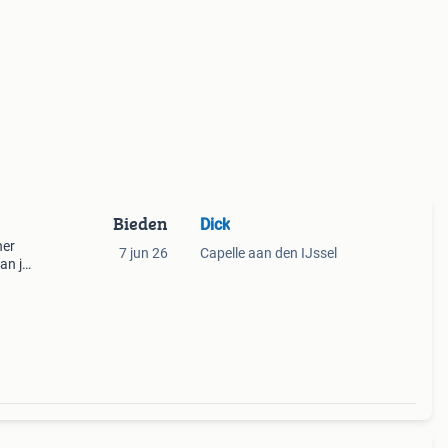
Bieden
Dick
ner
7 jun 26
Capelle aan den IJssel
an je
dere