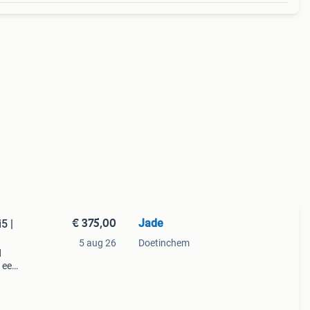
€ 375,00
Jade
5 |
5 aug 26
Doetinchem
d
t een
ijd
 het