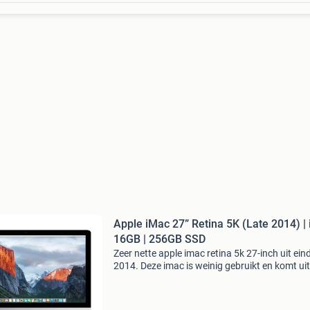
Apple iMac 27” Retina 5K (Late 2014) | i
16GB | 256GB SSD
Zeer nette apple imac retina 5k 27-inch uit ein
2014. Deze imac is weinig gebruikt en komt ui
professionele demo-/presentatieopstelling. Alt
netjes behandeld en volledig werkend. Dankzij