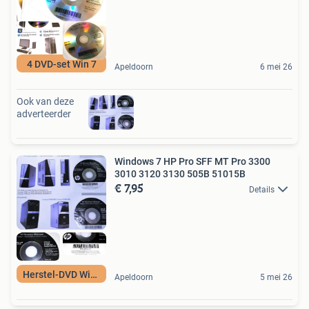
4 DVD-set Win 7
Apeldoorn
6 mei 26
Ook van deze
adverteerder
Windows 7 HP Pro SFF MT Pro 3300
3010 3120 3130 505B 51015B
€ 7,95
Details
Herstel-DVD Win 7
Apeldoorn
5 mei 26