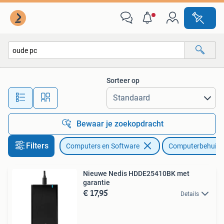
Computerbehuizingen
Sorteer op
Alle afstanden…
Bewaar je zoekopdracht
Filters
Computers en Software
Computerbehuizi
Nieuwe Nedis HDDE25410BK met
garantie
€ 17,95
Details