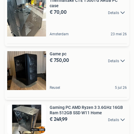
Thermaltake CTE T500TG ARGB PC
case
€ 70,00
Details
Amsterdam
23 mei 26
Game pc
€ 750,00
Details
Reusel
5 jul 26
Gaming PC AMD Ryzen 3 3.6GHz 16GB
Ram 512GB SSD W11 Home
€ 249,99
Details