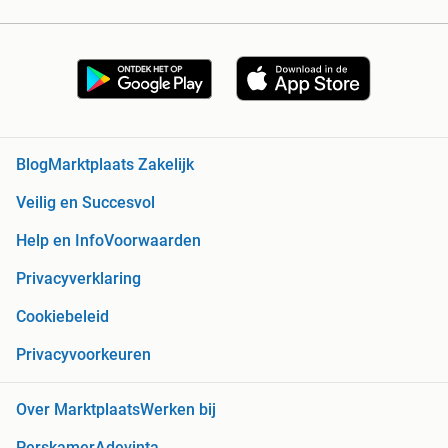
Blog
Marktplaats Zakelijk
Veilig en Succesvol
Help en Info
Voorwaarden
Privacyverklaring
Cookiebeleid
Privacyvoorkeuren
Over Marktplaats
Werken bij
Perskamer
Adevinta