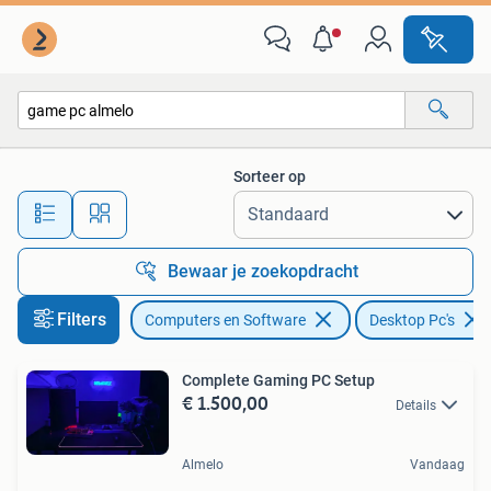
Desktop Pc's
Sorteer op
Alle afstanden…
Bewaar je zoekopdracht
Filters
Computers en Software
Desktop Pc's
Complete Gaming PC Setup
€ 1.500,00
Details
Almelo
Vandaag