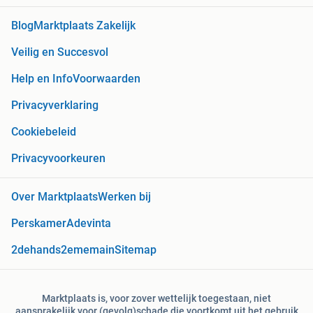
Blog
Marktplaats Zakelijk
Veilig en Succesvol
Help en Info
Voorwaarden
Privacyverklaring
Cookiebeleid
Privacyvoorkeuren
Over Marktplaats
Werken bij
Perskamer
Adevinta
2dehands
2ememain
Sitemap
Marktplaats is, voor zover wettelijk toegestaan, niet
aansprakelijk voor (gevolg)schade die voortkomt uit het gebruik