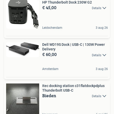
HP Thunderbolt Dock 230W G2
€ 45,00
Details
Leidschendam
3 aug 26
Dell WD19S Dock | USB-C | 130W Power
Delivery
€ 60,00
Details
Amsterdam
3 aug 26
Itec docking station c31flatdockpdplus
Thunderbolt USB-C
Bieden
Details